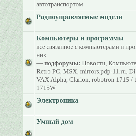
автотранспортом
Радиоуправляемые модели
Компьютеры и программы
все связанное с компьютерами и пр
них
— подфорумы:
Новости
,
Компьюте
Retro PC
,
MSX
,
mirrors.pdp-11.ru
,
Di
VAX Alpha
,
Clarion
,
robotron 1715 /
1715W
Электроника
Умный дом