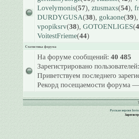
Lovelymonis
(
57
),
ztusmaxs
(
54
),
f
DURDYGUSA
(
38
),
gokaone
(
39
)
vpopiksrv
(
38
),
GOTOENLIGES
(
VoitestFrieme
(
44
)
Статистика форума
На форуме сообщений:
40 485
Зарегистрировано пользователей
Приветствуем последнего зарег
Рекорд посещаемости форума 
Русская версия
Invi
Зарегист