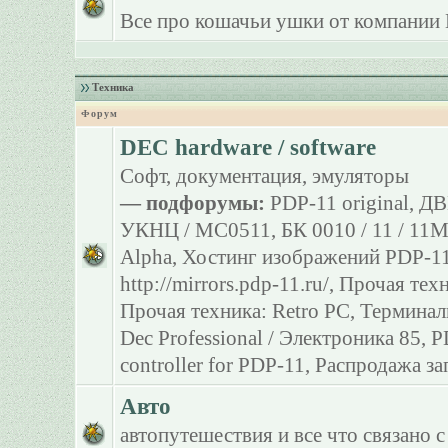
Все про кошачьи ушки от компании 
Техника
Форум
DEC hardware / software
Софт, документация, эмуляторы
— подфорумы:
PDP-11 original
,
ДВ
УКНЦ / МС0511
,
БК 0010 / 11 / 11
Alpha
,
Хостинг изображений PDP-11
http://mirrors.pdp-11.ru/
,
Прочая тех
Прочая техника: Retro PC
,
Терминал
Dec Professional / Электроника 85
,
P
controller for PDP-11
,
Распродажа за
Авто
автопутешествия и все что связано с