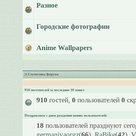
Разное
Городские фотографии
Anime Wallpapers
Статистика форума
910 посетителей за последние 10 минут
910
гостей,
0
пользователей
0
скр
Поздравляем с днем рождения наших пользователей:
18
пользователей празднуют сего
germaniyaorgz
(
66
),
RaBike
(
42
),
V