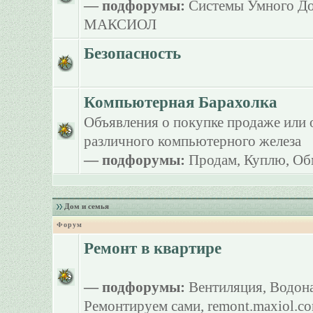
— подфорумы:
Системы Умного Д
МАКСИОЛ
Безопасность
Компьютерная Барахолка
Объявления о покупке продаже или 
различного компьютерного железа
— подфорумы:
Продам
,
Куплю
,
Об
Дом и семья
Форум
Ремонт в квартире
— подфорумы:
Вентиляция
,
Водона
Ремонтируем сами
,
remont.maxiol.c