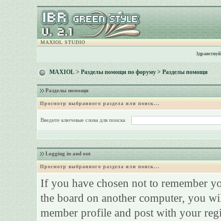
MAXIOL STUDIO
Здравствуй
MAXIOL
>
Разделы помощи по форуму
> Разделы помощи
Разделы помощи
Просмотр выбранного раздела или поиск...
Введите ключевые слова для поиска
Logging in and out
Просмотр выбранного раздела или поиск...
If you have chosen not to remember your
the board on another computer, you will
member profile and post with your reg