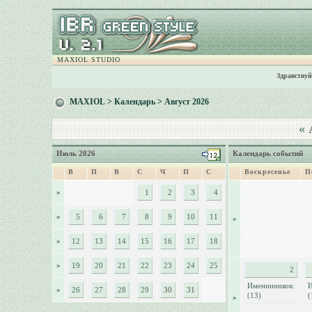
MAXIOL STUDIO
Здравствуй
MAXIOL
>
Календарь
> Август 2026
«
А
Июль 2026
Календарь событий
В
П
В
С
Ч
П
С
Воскресенье
П
»
1
2
3
4
»
5
6
7
8
9
10
11
»
»
12
13
14
15
16
17
18
»
19
20
21
22
23
24
25
2
Именинников:
И
»
26
27
28
29
30
31
(13)
(
»