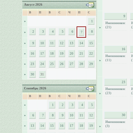
Август 2026
В
П
В
С
Ч
П
С
9
»
1
Именинников:
И
(21)
(
»
2
3
4
5
6
8
»
7
»
9
10
11
12
13
14
15
16
»
16
17
18
19
20
21
22
Именинников:
И
(11)
(
»
»
23
24
25
26
27
28
29
»
30
31
23
Сентябрь 2026
Именинников:
И
(23)
(
»
В
П
В
С
Ч
П
С
»
1
2
3
4
5
30
»
6
7
8
9
10
11
12
Именинников:
»
13
14
15
16
17
18
19
(3)
»