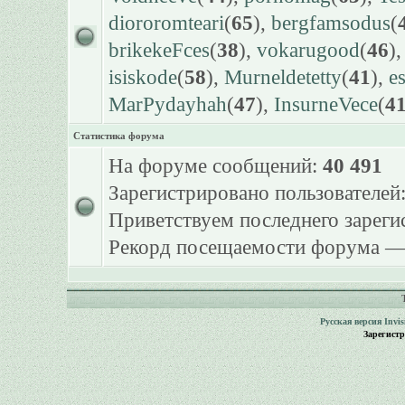
diororomteari
(
65
),
bergfamsodus
(
brikekeFces
(
38
),
vokarugood
(
46
)
isiskode
(
58
),
Murneldetetty
(
41
),
e
MarPydayhah
(
47
),
InsurneVece
(
4
Статистика форума
На форуме сообщений:
40 491
Зарегистрировано пользователей
Приветствуем последнего зарег
Рекорд посещаемости форума 
Русская версия
Invi
Зарегист