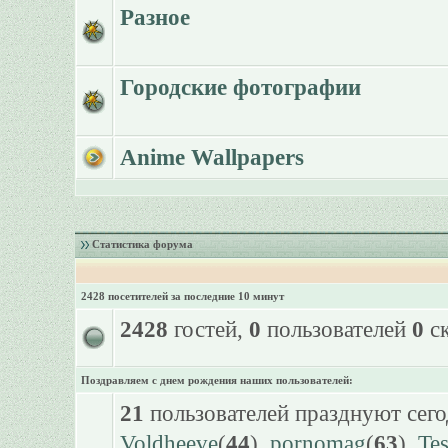
Разное
Городские фотографии
Anime Wallpapers
Статистика форума
2428 посетителей за последние 10 минут
2428
гостей,
0
пользователей
0
ск
Поздравляем с днем рождения наших пользователей:
21
пользователей празднуют сего
Voldheeve
(
44
),
pornomag
(
63
),
Te