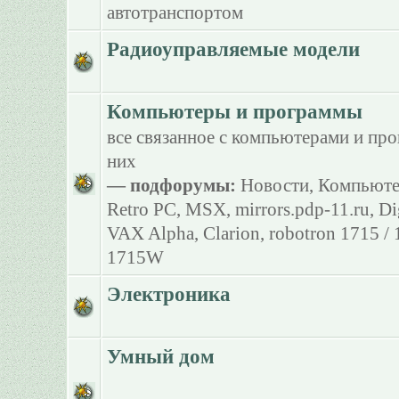
автотранспортом
Радиоуправляемые модели
Компьютеры и программы
все связанное с компьютерами и пр
них
— подфорумы:
Новости
,
Компьюте
Retro PC
,
MSX
,
mirrors.pdp-11.ru
,
Di
VAX Alpha
,
Clarion
,
robotron 1715 /
1715W
Электроника
Умный дом