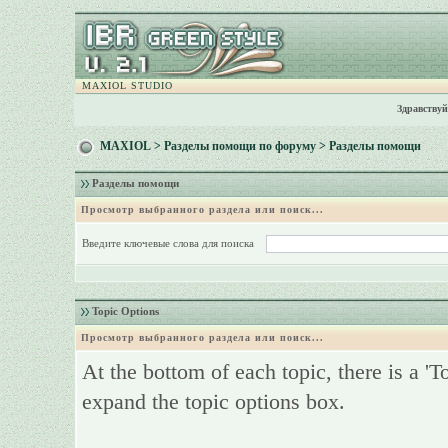
MAXIOL STUDIO
Здравствуй
MAXIOL
>
Разделы помощи по форуму
> Разделы помощи
Разделы помощи
Просмотр выбранного раздела или поиск...
Введите ключевые слова для поиска
Topic Options
Просмотр выбранного раздела или поиск...
At the bottom of each topic, there is a 'T
expand the topic options box.