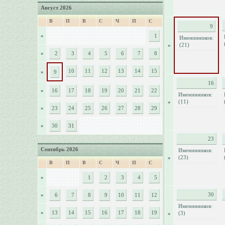
Август 2026
В
П
В
С
Ч
П
С
9
»
1
Именинников:
(21)
»
»
2
3
4
5
6
7
8
10
11
12
13
14
15
»
9
16
»
16
17
18
19
20
21
22
Именинников:
(11)
»
»
23
24
25
26
27
28
29
»
30
31
23
Сентябрь 2026
Именинников:
(23)
»
В
П
В
С
Ч
П
С
»
1
2
3
4
5
30
»
6
7
8
9
10
11
12
Именинников:
»
13
14
15
16
17
18
19
(3)
»