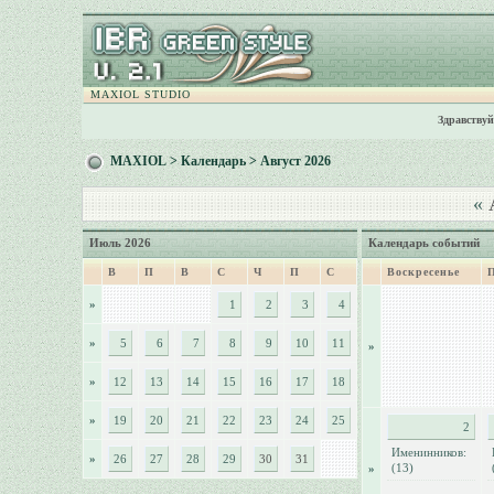
MAXIOL STUDIO
Здравствуй
MAXIOL
>
Календарь
> Август 2026
«
А
Июль 2026
Календарь событий
В
П
В
С
Ч
П
С
Воскресенье
»
1
2
3
4
»
5
6
7
8
9
10
11
»
»
12
13
14
15
16
17
18
»
19
20
21
22
23
24
25
2
Именинников:
»
26
27
28
29
30
31
(13)
»