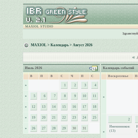
MAXIOL STUDIO
Здравствуй
MAXIOL
>
Календарь
> Август 2026
«
А
Июль 2026
Календарь событий
В
П
В
С
Ч
П
С
Воскресенье
П
»
1
2
3
4
»
5
6
7
8
9
10
11
»
»
12
13
14
15
16
17
18
»
19
20
21
22
23
24
25
2
Именинников:
И
»
26
27
28
29
30
31
(13)
(
»