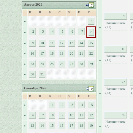
Август 2026
В
П
В
С
Ч
П
С
9
»
1
Именинников:
И
(21)
(
»
2
3
4
5
6
7
»
8
»
9
10
11
12
13
14
15
16
»
16
17
18
19
20
21
22
Именинников:
И
(11)
(
»
»
23
24
25
26
27
28
29
»
30
31
23
Сентябрь 2026
Именинников:
И
(23)
(
»
В
П
В
С
Ч
П
С
»
1
2
3
4
5
30
»
6
7
8
9
10
11
12
Именинников:
»
13
14
15
16
17
18
19
(3)
»