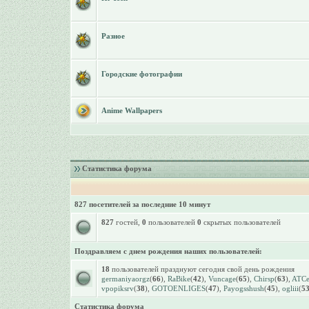
Разное
Городские фотографии
Anime Wallpapers
Статистика форума
827 посетителей за последние 10 минут
827
гостей,
0
пользователей
0
скрытых пользователей
Поздравляем с днем рождения наших пользователей:
18
пользователей празднуют сегодня свой день рождения
germaniyaorgz
(
66
),
RaBike
(
42
),
Vuncage
(
65
),
Chirsp
(
63
),
ATCet
vpopiksrv
(
38
),
GOTOENLIGES
(
47
),
Payogsshush
(
45
),
ogliii
(
5
Статистика форума