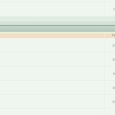
7
Т
2
3
9
1
5