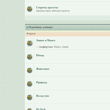
Секреты красоты
бережем нашу небесную красоту
Картинки, клипарт
Форум
Аниме и Манга
— подфорумы:
Манга
,
Аниме
Юмор
Животные
Природа
Исскуство
Hi-Tech