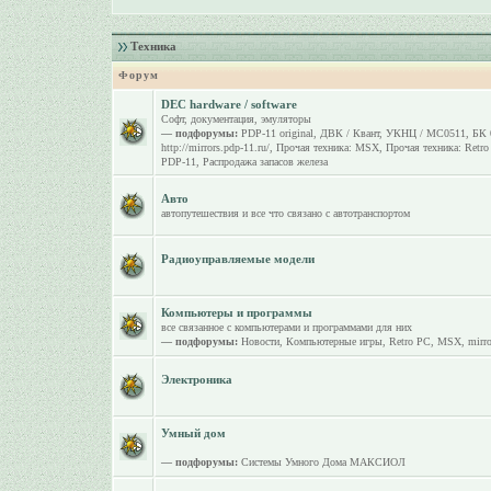
Техника
Форум
DEC hardware / software
Софт, документация, эмуляторы
— подфорумы:
PDP-11 original
,
ДВК / Квант
,
УКНЦ / МС0511
,
БК 
http://mirrors.pdp-11.ru/
,
Прочая техника: MSX
,
Прочая техника: Retr
PDP-11
,
Распродажа запасов железа
Авто
автопутешествия и все что связано с автотранспортом
Радиоуправляемые модели
Компьютеры и программы
все связанное с компьютерами и программами для них
— подфорумы:
Новости
,
Компьютерные игры
,
Retro PC
,
MSX
,
mirro
Электроника
Умный дом
— подфорумы:
Системы Умного Дома МАКСИОЛ