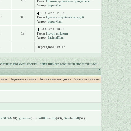
3
13
Тема:
Производственные процессы в...
Автор:
SuperMax
3.10.2019, 11:32
78
395
Тема:
Цитаты индейских вождей
Автор:
SuperMax
24.6.2018, 19:28
2
19
Тема:
Потоп в Перми
Автор:
IrishkaKlim
-
--
Переходов:
449117
овленные форумом cookies
·
Отметить все сообщения прочитанными
темы
·
Администрация
·
Активные сегодня
·
Самые активные
DYGUSA
(
38
),
gokaone
(
39
),
infiffEnvinly
(
63
),
GautletKall
(
57
),