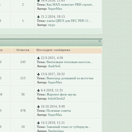
16.4.2026, 12:45
5
2
Тема:
Как MAX помогает РКН строит...
Автор:
SuperMax
21.2.2024, 18:13
1
1
Тема:
платы QBUS для DEC PDP-11 ...
Автор:
rtype
ем
Ответов
Последнее сообщение
22.9.2021, 4:30
0
243
Тема:
Вентиляция тепловым насосом...
Автор:
AndrSo6
13.6.2017, 20:32
5
215
Тема:
Виноград домашний из косточки
Автор:
SuperMax
6.4.2019, 11:31
46
36
Тема:
Жареное филе акулы
Автор:
belchOnokZ
16.10.2014, 9:49
3
478
Тема:
Полезные советы
Автор:
SuperMax
14.3.2019, 11:21
9
10
Тема:
Законный отказ от туберкули...
Автор:
Nardaylana