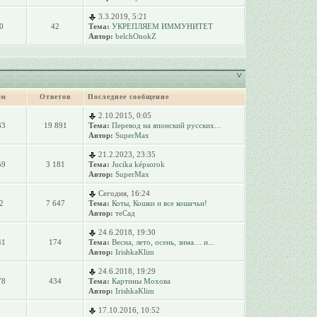
3.3.2019, 5:21
0
42
Тема:
УКРЕПЛЯЕМ ИММУНИТЕТ
Автор:
belchOnokZ
ем
Ответов
Последнее сообщение
2.10.2015, 0:05
33
19 891
Тема:
Перевод на японский русских...
Автор:
SuperMax
21.2.2023, 23:35
59
3 181
Тема:
Jucika képsorok
Автор:
SuperMax
Сегодня, 16:24
2
7 647
Тема:
Коты, Кошки и все кошачьи!
Автор:
теСад
24.6.2018, 19:30
41
174
Тема:
Весна, лето, осень, зима… и...
Автор:
IrishkaKlim
24.6.2018, 19:29
78
434
Тема:
Картины Мохова
Автор:
IrishkaKlim
17.10.2016, 10:52