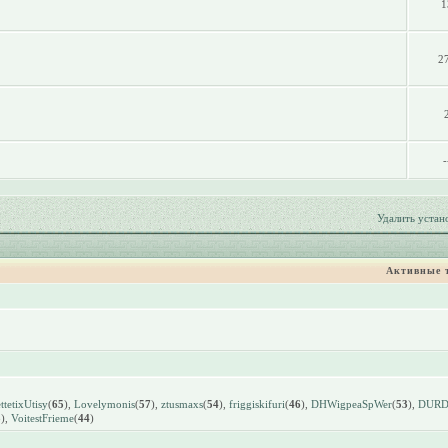
1
2
-
Удалить устан
Активные 
tetixUtisy
(
65
),
Lovelymonis
(
57
),
ztusmaxs
(
54
),
friggiskifuri
(
46
),
DHWigpeaSpWer
(
53
),
DUR
3
),
VoitestFrieme
(
44
)