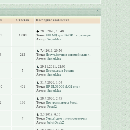
ем
Ответов
Последнее сообщение
28.6.2026, 19:48
29
1 089
Тема:
КНГМД для БК-0010 с расшире...
Автор:
SuperMax
7.4.2018, 20:50
8
212
Тема:
Десульфатация автомобильног...
Автор:
SuperMax
29.11.2011, 22:03
4
5
Тема:
Пересылка в Россию
Автор:
SuperMax
31.7.2026, 1:04
50
401
Тема:
HP DL360G3 iLO2 error
Автор:
SuperMax
28.7.2026, 2:45
2
136
Тема:
Программаторы Postal
Автор:
Postal2
2.3.2019, 6:33
2
7
Тема:
Умный дом и электросчетчик
Автор:
belchOnokZ