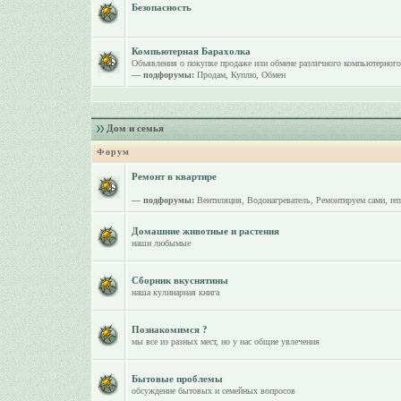
Безопасность
Компьютерная Барахолка
Объявления о покупке продаже или обмене различного компьютерного
— подфорумы:
Продам
,
Куплю
,
Обмен
Дом и семья
Форум
Ремонт в квартире
— подфорумы:
Вентиляция
,
Водонагреватель
,
Ремонтируем сами
,
re
Домашние животные и растения
наши любымые
Сборник вкуснятины
наша кулинарная книга
Познакомимся ?
мы все из разных мест, но у нас общие увлечения
Бытовые проблемы
обсуждение бытовых и семейных вопросов