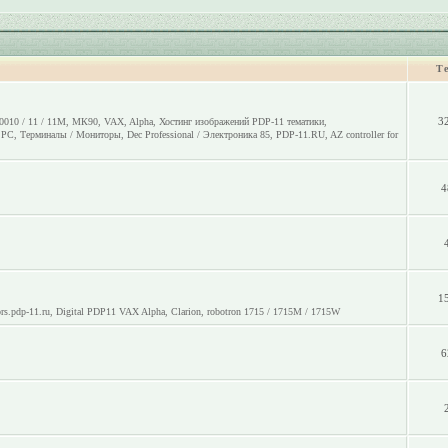
Т
3
0010 / 11 / 11M
,
МК90
,
VAX
,
Alpha
,
Хостинг изображений PDP-11 тематики
,
o PC
,
Терминалы / Мониторы
,
Dec Professional / Электроника 85
,
PDP-11.RU
,
AZ controller for
4
1
rs.pdp-11.ru
,
Digital PDP11 VAX Alpha
,
Clarion
,
robotron 1715 / 1715M / 1715W
6