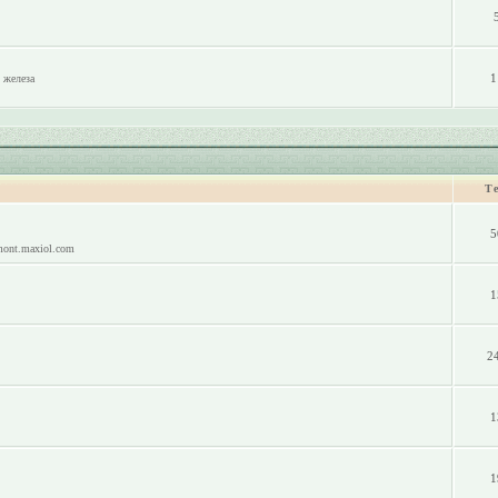
1
 железа
Т
5
mont.maxiol.com
1
2
1
1