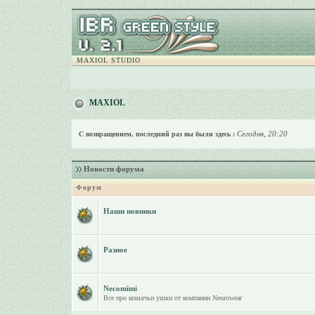
MAXIOL STUDIO
MAXIOL
Сегодня, 20:20
С возвращением, последний раз вы были здесь :
Новости форума
Форум
Наши новинки
Разное
Necomimi
Все про кошачьи ушки от компании Neurowear