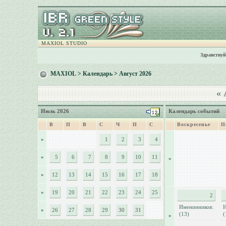
MAXIOL STUDIO
Здравствуй
MAXIOL
>
Календарь
> Август 2026
«
А
Июль 2026
Календарь событий
В
П
В
С
Ч
П
С
Воскресенье
П
»
1
2
3
4
»
5
6
7
8
9
10
11
»
»
12
13
14
15
16
17
18
»
19
20
21
22
23
24
25
2
Именинников:
И
»
26
27
28
29
30
31
(13)
(
»