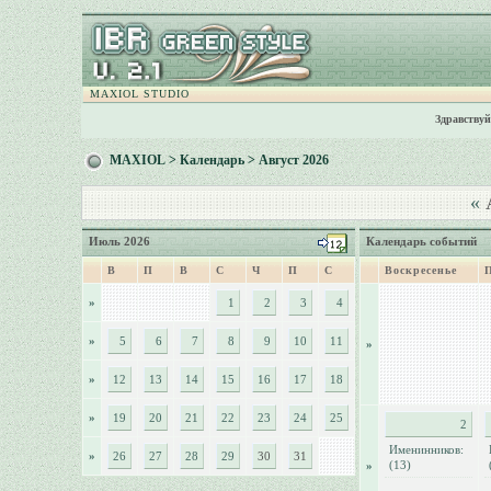
MAXIOL STUDIO
Здравствуй
MAXIOL
>
Календарь
> Август 2026
«
А
Июль 2026
Календарь событий
В
П
В
С
Ч
П
С
Воскресенье
»
1
2
3
4
»
5
6
7
8
9
10
11
»
»
12
13
14
15
16
17
18
»
19
20
21
22
23
24
25
2
Именинников:
»
26
27
28
29
30
31
(13)
»