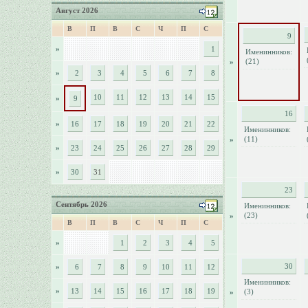
Август 2026
В
П
В
С
Ч
П
С
9
»
1
Именинников:
(21)
»
»
2
3
4
5
6
7
8
10
11
12
13
14
15
»
9
16
»
16
17
18
19
20
21
22
Именинников:
(11)
»
»
23
24
25
26
27
28
29
»
30
31
23
Сентябрь 2026
Именинников:
(23)
»
В
П
В
С
Ч
П
С
»
1
2
3
4
5
30
»
6
7
8
9
10
11
12
Именинников:
»
13
14
15
16
17
18
19
(3)
»