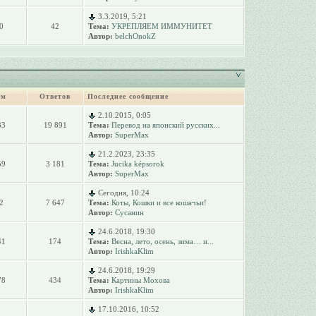
3.3.2019, 5:21
0
42
Тема:
УКРЕПЛЯЕМ ИММУНИТЕТ
Автор:
belchOnokZ
ем
Ответов
Последнее сообщение
2.10.2015, 0:05
33
19 891
Тема:
Перевод на японский русских...
Автор:
SuperMax
21.2.2023, 23:35
59
3 181
Тема:
Jucika képsorok
Автор:
SuperMax
Сегодня, 10:24
2
7 647
Тема:
Коты, Кошки и все кошачьи!
Автор:
Сусанин
24.6.2018, 19:30
41
174
Тема:
Весна, лето, осень, зима… и...
Автор:
IrishkaKlim
24.6.2018, 19:29
78
434
Тема:
Картины Мохова
Автор:
IrishkaKlim
17.10.2016, 10:52