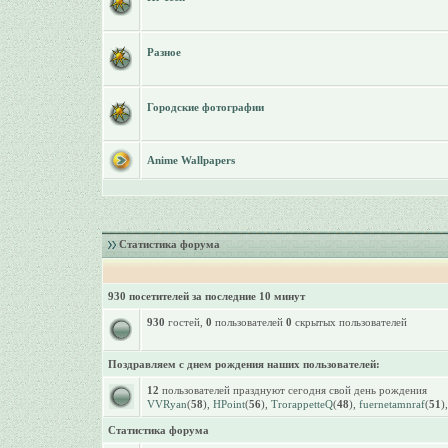
Разное
Городские фотографии
Anime Wallpapers
Статистика форума
930 посетителей за последние 10 минут
930
гостей,
0
пользователей
0
скрытых пользователей
Поздравляем с днем рождения наших пользователей:
12
пользователей празднуют сегодня свой день рождения
VVRyan
(
58
),
HPoint
(
56
),
TrorappetteQ
(
48
),
fuernetamnraf
(
51
)
Статистика форума