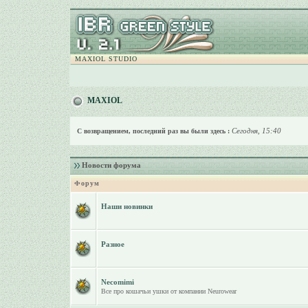
MAXIOL STUDIO
MAXIOL
Сегодня, 15:40
С возвращением, последний раз вы были здесь :
Новости форума
Форум
Наши новинки
Разное
Necomimi
Все про кошачьи ушки от компании Neurowear