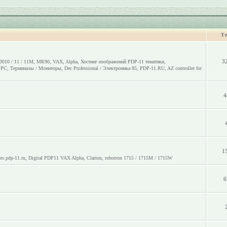
Т
3
0010 / 11 / 11M
,
МК90
,
VAX
,
Alpha
,
Хостинг изображений PDP-11 тематики
,
o PC
,
Терминалы / Мониторы
,
Dec Professional / Электроника 85
,
PDP-11.RU
,
AZ controller for
4
1
rs.pdp-11.ru
,
Digital PDP11 VAX Alpha
,
Clarion
,
robotron 1715 / 1715M / 1715W
6