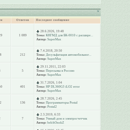
ем
Ответов
Последнее сообщение
28.6.2026, 19:48
29
1 089
Тема:
КНГМД для БК-0010 с расшире...
Автор:
SuperMax
7.4.2018, 20:50
8
212
Тема:
Десульфатация автомобильног...
Автор:
SuperMax
29.11.2011, 22:03
4
5
Тема:
Пересылка в Россию
Автор:
SuperMax
31.7.2026, 1:04
50
401
Тема:
HP DL360G3 iLO2 error
Автор:
SuperMax
28.7.2026, 2:45
2
136
Тема:
Программаторы Postal
Автор:
Postal2
2.3.2019, 6:33
2
7
Тема:
Умный дом и электросчетчик
Автор:
belchOnokZ