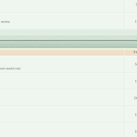
1
 железа
Т
5
mont.maxiol.com
1
2
1
1