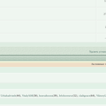
1
2
-
Удалить устан
Активные 
,
Urbabadvimb
(
44
),
VitalySiM
(
50
),
heavaihoons
(
39
),
Jefohoresow
(
52
),
clailtgeace
(
64
),
Viktory