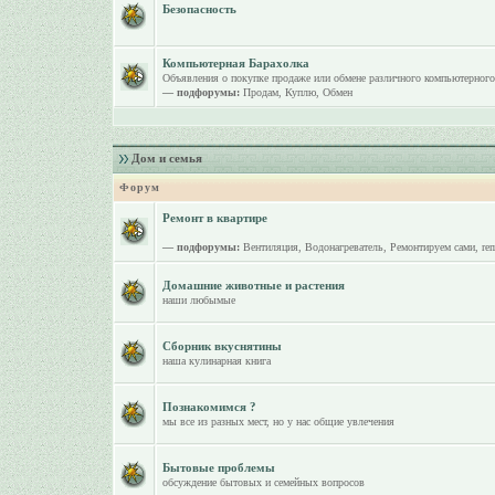
Безопасность
Компьютерная Барахолка
Объявления о покупке продаже или обмене различного компьютерного
— подфорумы:
Продам
,
Куплю
,
Обмен
Дом и семья
Форум
Ремонт в квартире
— подфорумы:
Вентиляция
,
Водонагреватель
,
Ремонтируем сами
,
re
Домашние животные и растения
наши любымые
Сборник вкуснятины
наша кулинарная книга
Познакомимся ?
мы все из разных мест, но у нас общие увлечения
Бытовые проблемы
обсуждение бытовых и семейных вопросов