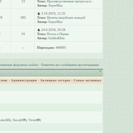
3
13
Тема:
Производственные процессы в...
Автор:
SuperMax
3.10.2019, 11:32
78
395
Тема:
Цитаты индейских вождей
Автор:
SuperMax
24.6.2018, 19:28
2
19
Тема:
Потоп в Перми
Автор:
IrishkaKlim
-
--
Переходов:
448905
овленные форумом cookies
·
Отметить все сообщения прочитанными
темы
·
Администрация
·
Активные сегодня
·
Самые активные
Lake
(
55
),
Storal
(
39
),
Vern
(
49
)