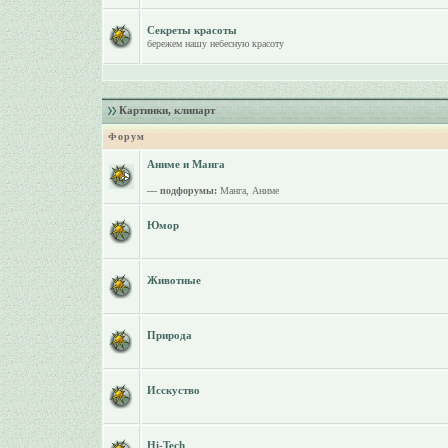
Секреты красоты
бережем нашу небесную красоту
Картинки, клипарт
Форум
Аниме и Манга
— подфорумы:
Манга
,
Аниме
Юмор
Животные
Природа
Исскуство
Hi-Tech