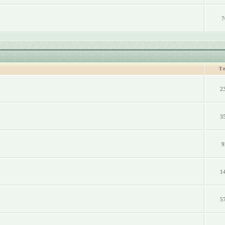
7
Т
2
3
9
1
5