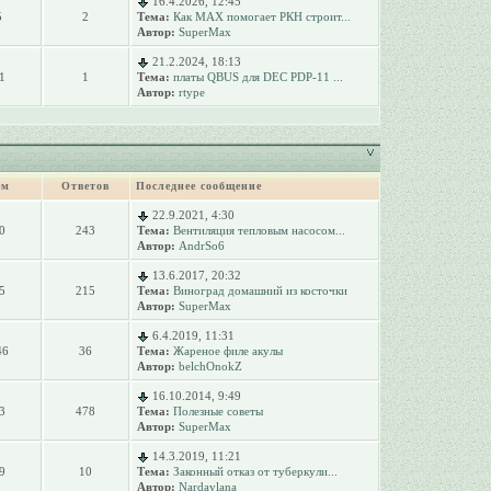
16.4.2026, 12:45
5
2
Тема:
Как MAX помогает РКН строит...
Автор:
SuperMax
21.2.2024, 18:13
1
1
Тема:
платы QBUS для DEC PDP-11 ...
Автор:
rtype
ем
Ответов
Последнее сообщение
22.9.2021, 4:30
0
243
Тема:
Вентиляция тепловым насосом...
Автор:
AndrSo6
13.6.2017, 20:32
5
215
Тема:
Виноград домашний из косточки
Автор:
SuperMax
6.4.2019, 11:31
46
36
Тема:
Жареное филе акулы
Автор:
belchOnokZ
16.10.2014, 9:49
3
478
Тема:
Полезные советы
Автор:
SuperMax
14.3.2019, 11:21
9
10
Тема:
Законный отказ от туберкули...
Автор:
Nardaylana