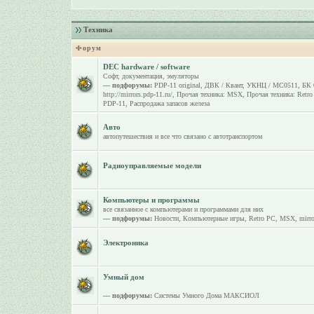
Техника
Форум
DEC hardware / software
Софт, документация, эмуляторы
— подфорумы:
PDP-11 original
,
ДВК / Квант
,
УКНЦ / МС0511
,
БК 
http://mirrors.pdp-11.ru/
,
Прочая техника: MSX
,
Прочая техника: Retr
PDP-11
,
Распродажа запасов железа
Авто
автопутешествия и все что связано с автотранспортом
Радиоуправляемые модели
Компьютеры и программы
все связанное с компьютерами и программами для них
— подфорумы:
Новости
,
Компьютерные игры
,
Retro PC
,
MSX
,
mirro
Электроника
Умный дом
— подфорумы:
Системы Умного Дома МАКСИОЛ