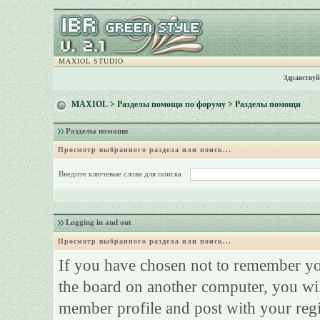
MAXIOL STUDIO
Здравствуй
MAXIOL
>
Разделы помощи по форуму
> Разделы помощи
Разделы помощи
Просмотр выбранного раздела или поиск...
Введите ключевые слова для поиска
Logging in and out
Просмотр выбранного раздела или поиск...
If you have chosen not to remember your
the board on another computer, you will
member profile and post with your reg