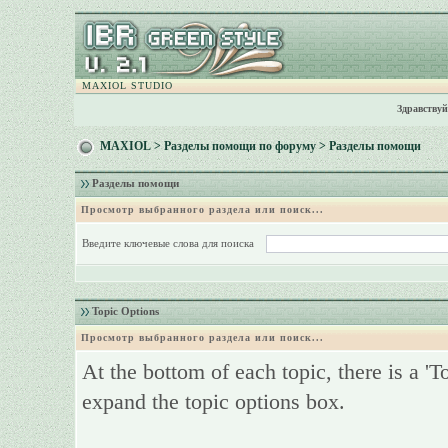
MAXIOL STUDIO
Здравствуй
MAXIOL
>
Разделы помощи по форуму
> Разделы помощи
Разделы помощи
Просмотр выбранного раздела или поиск...
Введите ключевые слова для поиска
Topic Options
Просмотр выбранного раздела или поиск...
At the bottom of each topic, there is a 'T
expand the topic options box.