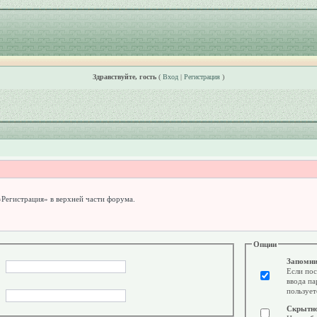
Здравствуйте, гость
(
Вход
|
Регистрация
)
«Регистрация» в верхней части форума.
Опции
Запомни
Если пос
ввода па
пользует
Скрытн