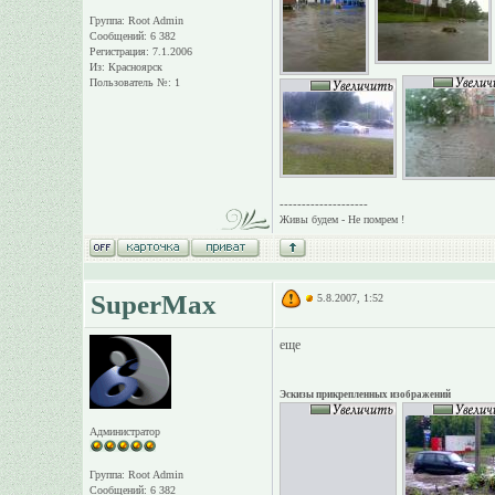
Группа: Root Admin
Сообщений: 6 382
Регистрация: 7.1.2006
Из: Красноярск
Пользователь №: 1
--------------------
Живы будем - Не помрем !
SuperMax
5.8.2007, 1:52
еще
Эскизы прикрепленных изображений
Администратор
Группа: Root Admin
Сообщений: 6 382