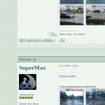
--------------------
Живы будем - Не помрем !
Ответов(1 - 4)
SuperMax
3.8.2007, 21:48
Продолжение
Эскизы прикрепленных изображений
Администратор
Группа: Root Admin