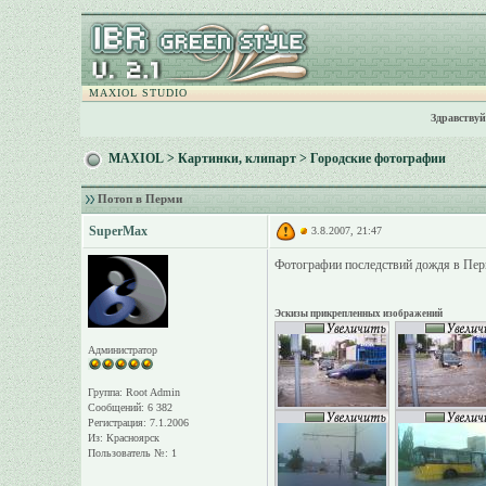
MAXIOL STUDIO
Здравствуй
MAXIOL
>
Картинки, клипарт
>
Городские фотографии
Потоп в Перми
SuperMax
3.8.2007, 21:47
Фотографии последствий дождя в Пе
Эскизы прикрепленных изображений
Администратор
Группа: Root Admin
Сообщений: 6 382
Регистрация: 7.1.2006
Из: Красноярск
Пользователь №: 1