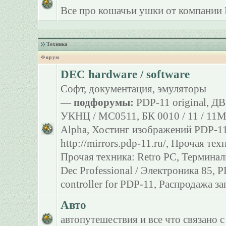
Все про кошачьи ушки от компании 
Техника
Форум
DEC hardware / software
Софт, документация, эмуляторы
— подфорумы:
PDP-11 original
,
ДВ
УКНЦ / МС0511
,
БК 0010 / 11 / 11
Alpha
,
Хостинг изображений PDP-11
http://mirrors.pdp-11.ru/
,
Прочая тех
Прочая техника: Retro PC
,
Терминал
Dec Professional / Электроника 85
,
P
controller for PDP-11
,
Распродажа за
Авто
автопутешествия и все что связано с