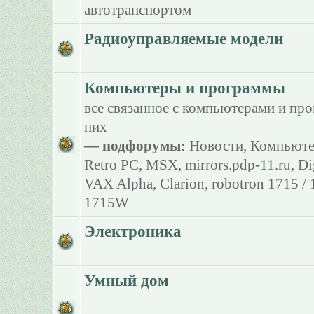
автотранспортом
Радиоуправляемые модели
Компьютеры и программы
все связанное с компьютерами и пр
них
— подфорумы:
Новости
,
Компьюте
Retro PC
,
MSX
,
mirrors.pdp-11.ru
,
Di
VAX Alpha
,
Clarion
,
robotron 1715 /
1715W
Электроника
Умный дом