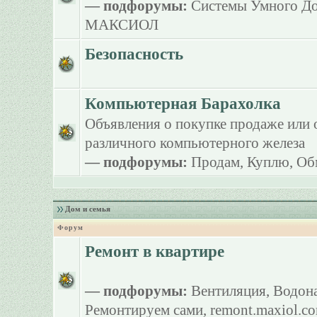
— подфорумы:
Системы Умного Д
МАКСИОЛ
Безопасность
Компьютерная Барахолка
Объявления о покупке продаже или 
различного компьютерного железа
— подфорумы:
Продам
,
Куплю
,
Об
Дом и семья
Форум
Ремонт в квартире
— подфорумы:
Вентиляция
,
Водона
Ремонтируем сами
,
remont.maxiol.c