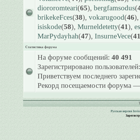
diororomteari
(
65
),
bergfamsodus
(
brikekeFces
(
38
),
vokarugood
(
46
)
isiskode
(
58
),
Murneldetetty
(
41
),
e
MarPydayhah
(
47
),
InsurneVece
(
4
Статистика форума
На форуме сообщений:
40 491
Зарегистрировано пользователей
Приветствуем последнего зарег
Рекорд посещаемости форума 
Русская версия
Invi
Зарегист