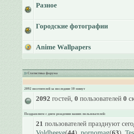
Разное
Городские фотографии
Anime Wallpapers
Статистика форума
2092 посетителей за последние 10 минут
2092
гостей,
0
пользователей
0
ск
Поздравляем с днем рождения наших пользователей:
21
пользователей празднуют сего
Voldheeve
(
44
),
pornomag
(
63
),
Te