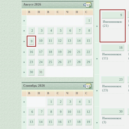
Август 2026
В
П
В
С
Ч
П
С
9
»
1
Именинников:
(21)
»
»
2
3
4
5
6
7
8
10
11
12
13
14
15
»
9
16
»
16
17
18
19
20
21
22
Именинников:
(11)
»
»
23
24
25
26
27
28
29
»
30
31
23
Сентябрь 2026
Именинников:
(23)
»
В
П
В
С
Ч
П
С
»
1
2
3
4
5
30
»
6
7
8
9
10
11
12
Именинников:
»
13
14
15
16
17
18
19
(3)
»