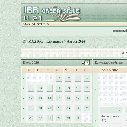
MAXIOL STUDIO
Здравствуй
MAXIOL
>
Календарь
> Август 2026
«
А
Июль 2026
Календарь событий
В
П
В
С
Ч
П
С
Воскресенье
»
1
2
3
4
»
5
6
7
8
9
10
11
»
»
12
13
14
15
16
17
18
»
19
20
21
22
23
24
25
2
Именинников:
»
26
27
28
29
30
31
(13)
»