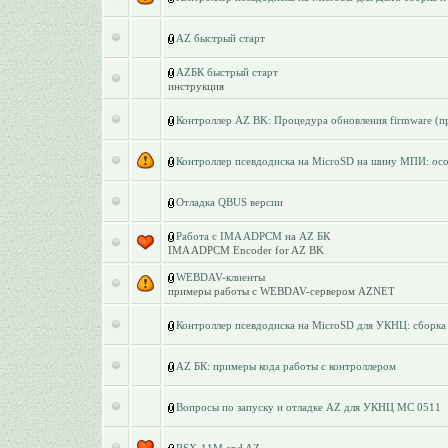
AZ быстрый старт
AZБК быстрый старт
инструкция
Контроллер AZ BK: Процедура обновления firmware (п
Контроллер псевдодиска на MicroSD на шину МПИ: ос
Отладка QBUS версии
Работа с IMA ADPCM на AZ БК
IMA ADPCM Encoder for AZ BK
WEBDAV-клиенты
примеры работы с WEBDAV-сервером AZNET
Контроллер псевдодиска на MicroSD для УКНЦ: сборка 
AZ БК: примеры кода работы с контроллером
Вопросы по запуску и отладке AZ для УКНЦ МС 0511