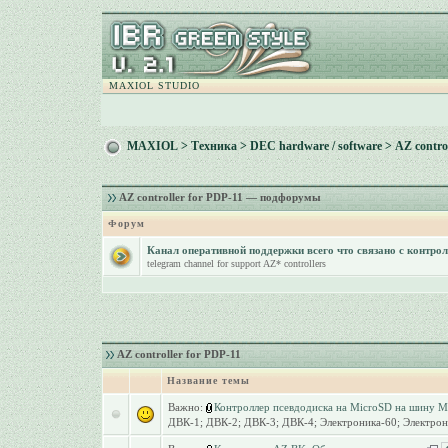
MAXIOL STUDIO
MAXIOL
>
Техника
>
DEC hardware / software
>
AZ contro
AZ controller for PDP-11 — подфорумы
Форум
Канал оперативной поддержки всего что связано с контро
telegram channel for support AZ* controllers
AZ controller for PDP-11
Название темы
Важно:
Контроллер псевдодиска на MicroSD на шину 
ДВК-1; ДВК-2; ДВК-3; ДВК-4; Электроника-60; Электро