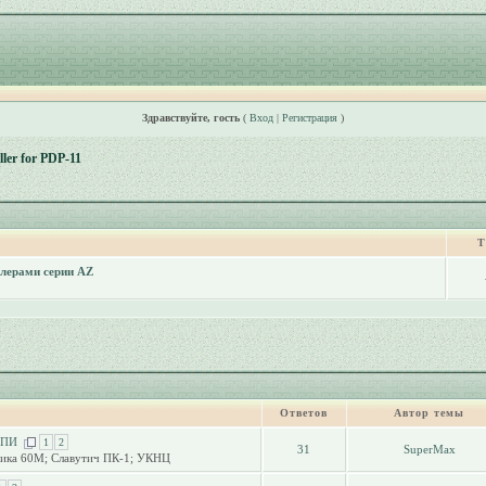
Здравствуйте, гость
(
Вход
|
Регистрация
)
ller for PDP-11
Т
ллерами серии AZ
Ответов
Автор темы
МПИ
1
2
31
SuperMax
ника 60М; Славутич ПК-1; УКНЦ