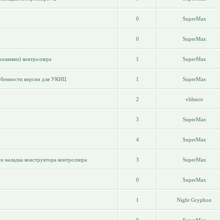
0
SuperMax
0
SuperMax
рошивки) контроллера
1
SuperMax
обенности версии для УКНЦ
1
SuperMax
2
vldmrrr
3
SuperMax
4
SuperMax
и наладка конструктора контроллера
3
SuperMax
0
SuperMax
1
Night Gryphon