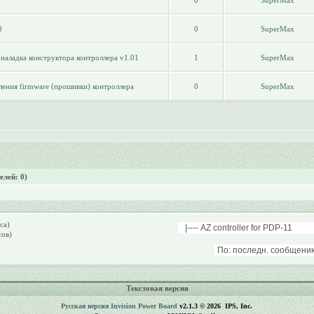
0
SuperMax
0
0
SuperMax
наладка конструктора контроллера v1.01
1
SuperMax
ения firmware (прошивки) контроллера
0
SuperMax
елей: 0)
са)
сов)
Текстовая версия
Русская версия
Invision Power Board
v2.1.3 © 2026 IPS, Inc.