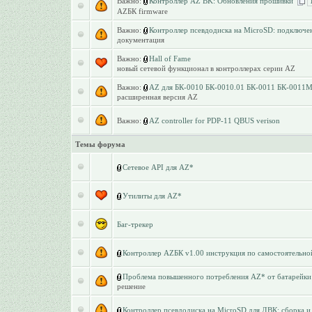
Важно:
Контроллер AZ BK: Обновления прошивки
AZБК firmware
Важно:
Контроллер псевдодиска на MicroSD: подключен
документация
Важно:
Hall of Fame
новый сетевой функционал в контроллерах серии AZ
Важно:
AZ для БК-0010 БК-0010.01 БК-0011 БК-0011
расширенная версия AZ
Важно:
AZ controller for PDP-11 QBUS verison
Темы форума
Сетевое API для AZ*
Утилиты для AZ*
Баг-трекер
Контроллер AZБК v1.00 инструкция по самостоятельно
Проблема повышенного потребления AZ* от батарейки
решение
Контроллер псевдодиска на MicroSD для ДВК: сборка и 