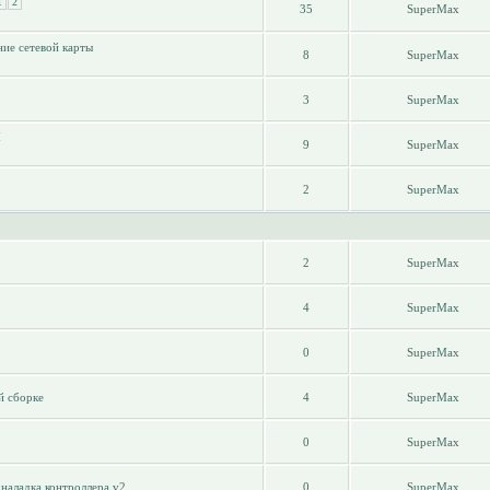
1
2
35
SuperMax
ие сетевой карты
8
SuperMax
3
SuperMax
М
9
SuperMax
2
SuperMax
2
SuperMax
4
SuperMax
0
SuperMax
й сборке
4
SuperMax
0
SuperMax
наладка контроллера v2
0
SuperMax