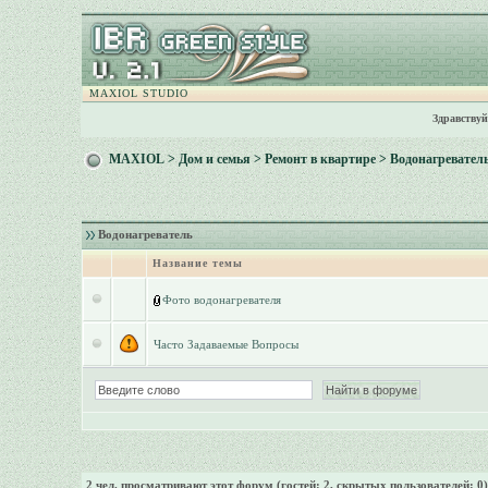
MAXIOL STUDIO
Здравствуй
MAXIOL
>
Дом и семья
>
Ремонт в квартире
>
Водонагревател
Водонагреватель
Название темы
Фото водонагревателя
Часто Задаваемые Вопросы
2
чел. просматривают этот форум (гостей: 2, скрытых пользователей: 0)