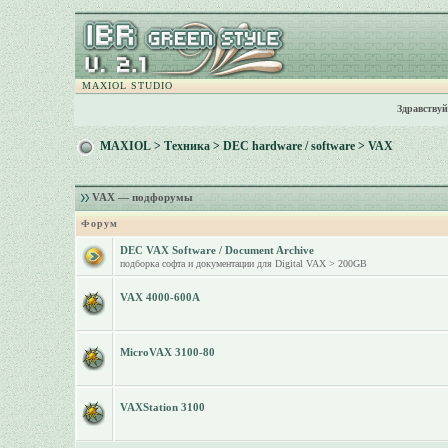
MAXIOL STUDIO
Здравствуй
MAXIOL
>
Техника
>
DEC hardware / software
>
VAX
VAX — подфорумы
Форум
DEC VAX Software / Document Archive
подборка софта и документации для Digital VAX > 200GB
VAX 4000-600A
MicroVAX 3100-80
VAXStation 3100