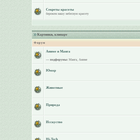
Секреты красоты
бережем нашу небесную красоту
Картинки, клипарт
Форум
Аниме и Манга
— подфорумы:
Манга
,
Аниме
Юмор
Животные
Природа
Исскуство
Hi-Tech