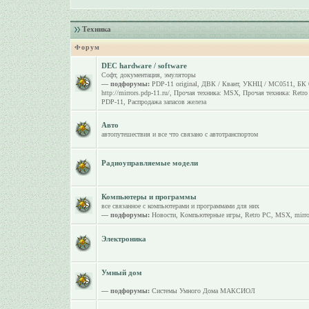
Техника
Форум
DEC hardware / software
Софт, документация, эмуляторы
— подфорумы:
PDP-11 original
,
ДВК / Квант
,
УКНЦ / МС0511
,
БК 
http://mirrors.pdp-11.ru/
,
Прочая техника: MSX
,
Прочая техника: Retr
PDP-11
,
Распродажа запасов железа
Авто
автопутешествия и все что связано с автотранспортом
Радиоуправляемые модели
Компьютеры и программы
все связанное с компьютерами и программами для них
— подфорумы:
Новости
,
Компьютерные игры
,
Retro PC
,
MSX
,
mirro
Электроника
Умный дом
— подфорумы:
Системы Умного Дома МАКСИОЛ