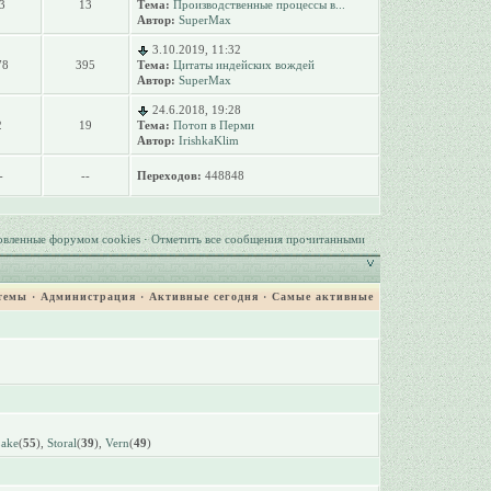
3
13
Тема:
Производственные процессы в...
Автор:
SuperMax
3.10.2019, 11:32
78
395
Тема:
Цитаты индейских вождей
Автор:
SuperMax
24.6.2018, 19:28
2
19
Тема:
Потоп в Перми
Автор:
IrishkaKlim
-
--
Переходов:
448848
овленные форумом cookies
·
Отметить все сообщения прочитанными
темы
·
Администрация
·
Активные сегодня
·
Самые активные
Lake
(
55
),
Storal
(
39
),
Vern
(
49
)