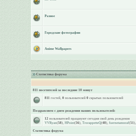
Разное
Городские фотографии
Anime Wallpapers
Статистика форума
811 посетителей за последние 10 минут
811
гостей,
0
пользователей
0
скрытых пользователей
Поздравляем с днем рождения наших пользователей:
12
пользователей празднуют сегодня свой день рождения
VVRyan
(
58
),
HPoint
(
56
),
TrorappetteQ
(
48
),
fuernetamnraf
(
51
)
Статистика форума