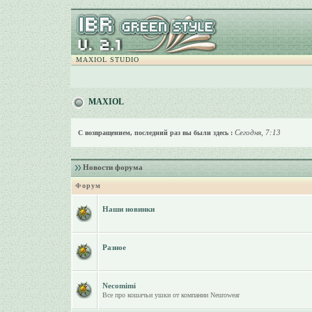
MAXIOL STUDIO
MAXIOL
Сегодня, 7:13
С возвращением, последний раз вы были здесь :
Новости форума
Форум
Наши новинки
Разное
Necomimi
Все про кошачьи ушки от компании Neurowear