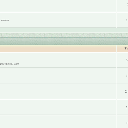
1
 железа
Т
5
mont.maxiol.com
1
2
1
1