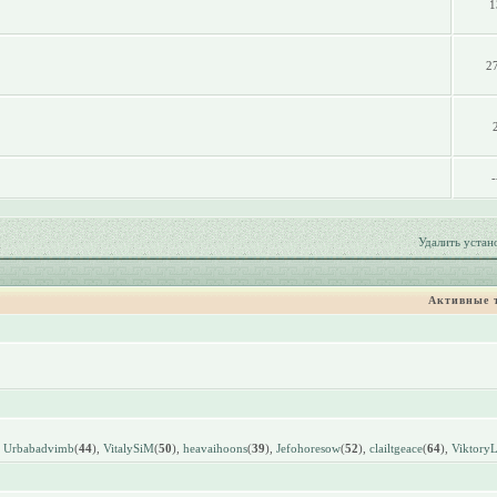
1
2
-
Удалить устан
Активные 
,
Urbabadvimb
(
44
),
VitalySiM
(
50
),
heavaihoons
(
39
),
Jefohoresow
(
52
),
clailtgeace
(
64
),
Viktory