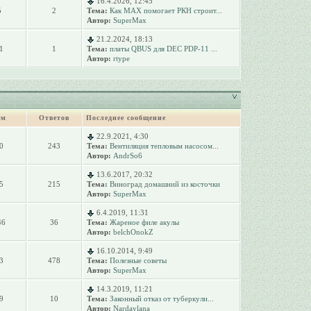
16.4.2026, 12:45
5
2
Тема:
Как MAX помогает РКН строит...
Автор:
SuperMax
21.2.2024, 18:13
1
1
Тема:
платы QBUS для DEC PDP-11 ...
Автор:
rtype
ем
Ответов
Последнее сообщение
22.9.2021, 4:30
0
243
Тема:
Вентиляция тепловым насосом...
Автор:
AndrSo6
13.6.2017, 20:32
5
215
Тема:
Виноград домашний из косточки
Автор:
SuperMax
6.4.2019, 11:31
46
36
Тема:
Жареное филе акулы
Автор:
belchOnokZ
16.10.2014, 9:49
3
478
Тема:
Полезные советы
Автор:
SuperMax
14.3.2019, 11:21
9
10
Тема:
Законный отказ от туберкули...
Автор:
Nardaylana