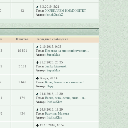
3.3.2019, 5:21
0
42
Тема:
УКРЕПЛЯЕМ ИММУНИТЕТ
Автор:
belchOnokZ
ем
Ответов
Последнее сообщение
2.10.2015, 0:05
33
19 891
Тема:
Перевод на японский русских...
Автор:
SuperMax
21.2.2023, 23:35
59
3 181
Тема:
Jucika képsorok
Автор:
SuperMax
Вчера, 20:14
2
7 647
Тема:
Коты, Кошки и все кошачьи!
Автор:
Нару
24.6.2018, 19:30
41
174
Тема:
Весна, лето, осень, зима… и...
Автор:
IrishkaKlim
24.6.2018, 19:29
78
434
Тема:
Картины Мохова
Автор:
IrishkaKlim
17.10.2016, 10:52