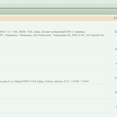
Т
3
0010 / 11 / 11M
,
МК90
,
VAX
,
Alpha
,
Хостинг изображений PDP-11 тематики
,
o PC
,
Терминалы / Мониторы
,
Dec Professional / Электроника 85
,
PDP-11.RU
,
AZ controller for
4
1
rs.pdp-11.ru
,
Digital PDP11 VAX Alpha
,
Clarion
,
robotron 1715 / 1715M / 1715W
6