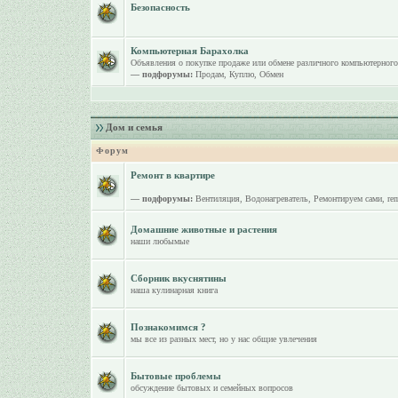
Безопасность
Компьютерная Барахолка
Объявления о покупке продаже или обмене различного компьютерного
— подфорумы:
Продам
,
Куплю
,
Обмен
Дом и семья
Форум
Ремонт в квартире
— подфорумы:
Вентиляция
,
Водонагреватель
,
Ремонтируем сами
,
re
Домашние животные и растения
наши любымые
Сборник вкуснятины
наша кулинарная книга
Познакомимся ?
мы все из разных мест, но у нас общие увлечения
Бытовые проблемы
обсуждение бытовых и семейных вопросов