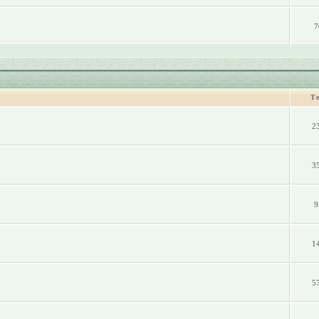
7
Т
2
3
9
1
5