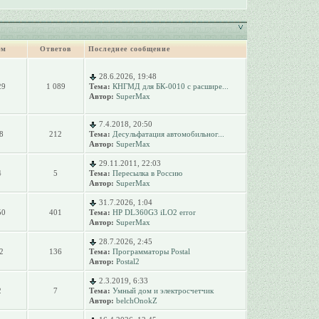
ем
Ответов
Последнее сообщение
28.6.2026, 19:48
29
1 089
Тема:
КНГМД для БК-0010 с расшире...
Автор:
SuperMax
7.4.2018, 20:50
8
212
Тема:
Десульфатация автомобильног...
Автор:
SuperMax
29.11.2011, 22:03
4
5
Тема:
Пересылка в Россию
Автор:
SuperMax
31.7.2026, 1:04
50
401
Тема:
HP DL360G3 iLO2 error
Автор:
SuperMax
28.7.2026, 2:45
2
136
Тема:
Программаторы Postal
Автор:
Postal2
2.3.2019, 6:33
2
7
Тема:
Умный дом и электросчетчик
Автор:
belchOnokZ