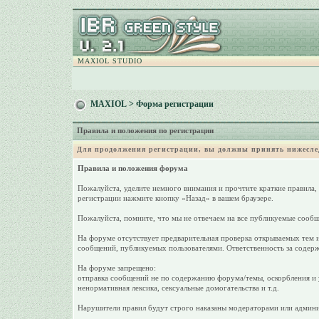
MAXIOL STUDIO
MAXIOL
> Форма регистрации
Правила и положения по регистрации
Для продолжения регистрации, вы должны принять нижесле
Правила и положения форума
Пожалуйста, уделите немного внимания и прочтите краткие правила,
регистрации нажмите кнопку «Назад» в вашем браузере.
Пожалуйста, помните, что мы не отвечаем на все публикуемые сообщ
На форуме отсутствует предварительная проверка открываемых тем и
сообщений, публикуемых пользователями. Ответственность за содерж
На форуме запрещено:
отправка сообщений не по содержанию форума/темы, оскорбления и у
ненормативная лексика, сексуальные домогательства и т.д.
Нарушители правил будут строго наказаны модераторами или админи