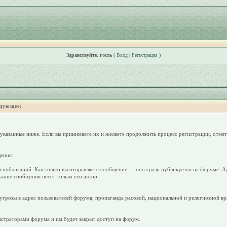
Здравствуйте, гость
(
Вход
|
Регистрация
)
дующее:
 указанные ниже. Если вы принимаете их и желаете продолжить процесс регистрации, отмет
ения.
 публикаций. Как только вы отправляете сообщение — оно сразу публикуется на форуме. А
ание сообщения несет только его автор.
грозы в адрес пользователей форума, пропаганда расовой, национальной и религиозной вр
страторами форума и им будет закрыт доступ на форум.