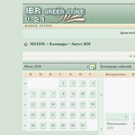
MAXIOL STUDIO
Здравствуй
MAXIOL
>
Календарь
> Август 2026
«
А
Июль 2026
Календарь событий
В
П
В
С
Ч
П
С
Воскресенье
П
»
1
2
3
4
»
5
6
7
8
9
10
11
»
»
12
13
14
15
16
17
18
»
19
20
21
22
23
24
25
2
Именинников:
И
»
26
27
28
29
30
31
(13)
(
»