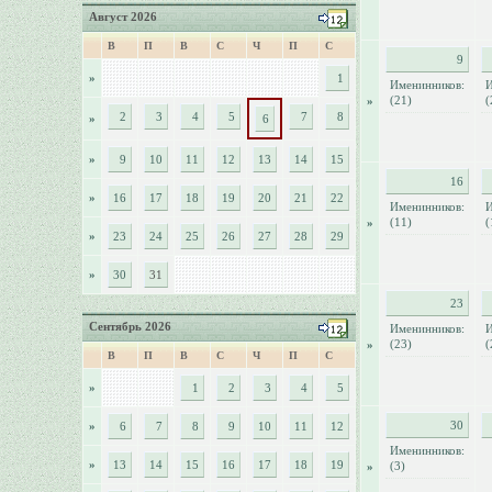
Август 2026
В
П
В
С
Ч
П
С
9
»
1
Именинников:
И
(21)
(
»
2
3
4
5
7
8
»
6
»
9
10
11
12
13
14
15
16
»
16
17
18
19
20
21
22
Именинников:
И
(11)
(
»
»
23
24
25
26
27
28
29
»
30
31
23
Сентябрь 2026
Именинников:
И
(23)
(
»
В
П
В
С
Ч
П
С
»
1
2
3
4
5
30
»
6
7
8
9
10
11
12
Именинников:
»
13
14
15
16
17
18
19
(3)
»