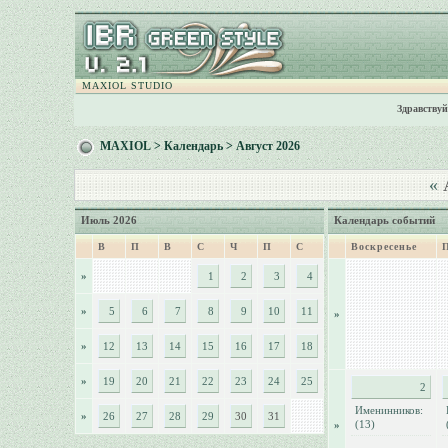
MAXIOL STUDIO
Здравствуй
MAXIOL
>
Календарь
> Август 2026
«
А
Июль 2026
Календарь событий
В
П
В
С
Ч
П
С
Воскресенье
»
1
2
3
4
»
5
6
7
8
9
10
11
»
»
12
13
14
15
16
17
18
»
19
20
21
22
23
24
25
2
Именинников:
»
26
27
28
29
30
31
(13)
»