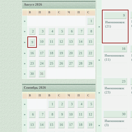
Август 2026
В
П
В
С
Ч
П
С
9
»
1
Именинников:
(21)
»
»
2
3
4
5
6
7
8
10
11
12
13
14
15
»
9
16
»
16
17
18
19
20
21
22
Именинников:
(11)
»
»
23
24
25
26
27
28
29
»
30
31
23
Сентябрь 2026
Именинников:
(23)
»
В
П
В
С
Ч
П
С
»
1
2
3
4
5
30
»
6
7
8
9
10
11
12
Именинников:
»
13
14
15
16
17
18
19
(3)
»