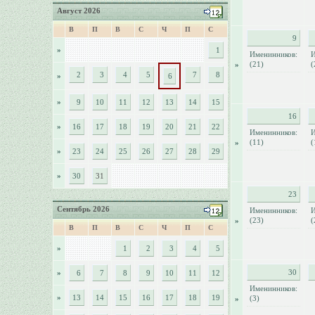
Август 2026
В
П
В
С
Ч
П
С
9
»
1
Именинников:
И
(21)
(
»
2
3
4
5
7
8
»
6
»
9
10
11
12
13
14
15
16
»
16
17
18
19
20
21
22
Именинников:
И
(11)
(
»
»
23
24
25
26
27
28
29
»
30
31
23
Сентябрь 2026
Именинников:
И
(23)
(
»
В
П
В
С
Ч
П
С
»
1
2
3
4
5
30
»
6
7
8
9
10
11
12
Именинников:
»
13
14
15
16
17
18
19
(3)
»