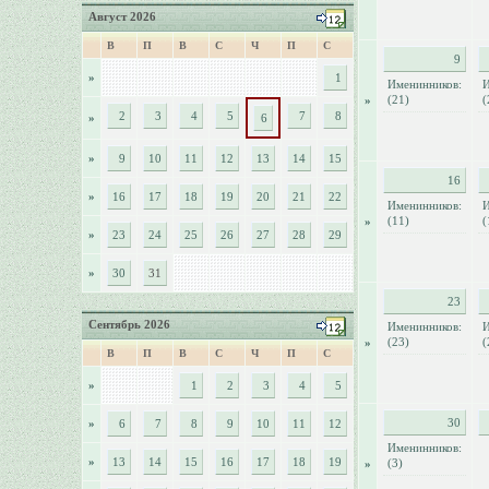
Август 2026
В
П
В
С
Ч
П
С
9
»
1
Именинников:
И
(21)
(
»
2
3
4
5
7
8
»
6
»
9
10
11
12
13
14
15
16
»
16
17
18
19
20
21
22
Именинников:
И
(11)
(
»
»
23
24
25
26
27
28
29
»
30
31
23
Сентябрь 2026
Именинников:
И
(23)
(
»
В
П
В
С
Ч
П
С
»
1
2
3
4
5
30
»
6
7
8
9
10
11
12
Именинников:
»
13
14
15
16
17
18
19
(3)
»