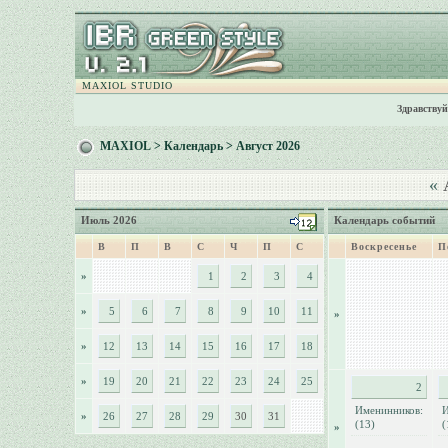
MAXIOL STUDIO
Здравствуй
MAXIOL
>
Календарь
> Август 2026
«
А
Июль 2026
Календарь событий
В
П
В
С
Ч
П
С
Воскресенье
П
»
1
2
3
4
»
5
6
7
8
9
10
11
»
»
12
13
14
15
16
17
18
»
19
20
21
22
23
24
25
2
Именинников:
И
»
26
27
28
29
30
31
(13)
(
»