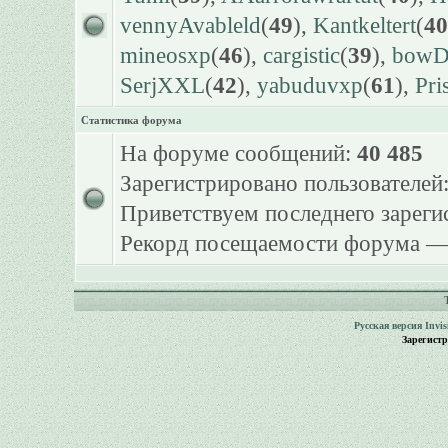
vennyAvableld
(
49
),
Kantkeltert
(
40
mineosxp
(
46
),
cargistic
(
39
),
bowDr
SerjXXL
(
42
),
yabuduvxp
(
61
),
Pri
Статистика форума
На форуме сообщений:
40 485
Зарегистрировано пользователей
Приветствуем последнего зарег
Рекорд посещаемости форума 
Русская версия
Invi
Зарегист