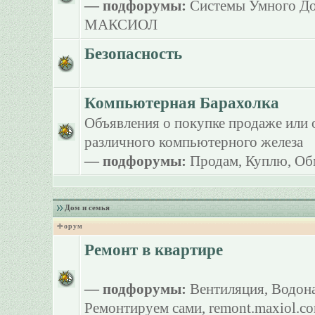
— подфорумы:
Системы Умного Д
МАКСИОЛ
Безопасность
Компьютерная Барахолка
Объявления о покупке продаже или 
различного компьютерного железа
— подфорумы:
Продам
,
Куплю
,
Об
Дом и семья
Форум
Ремонт в квартире
— подфорумы:
Вентиляция
,
Водона
Ремонтируем сами
,
remont.maxiol.c