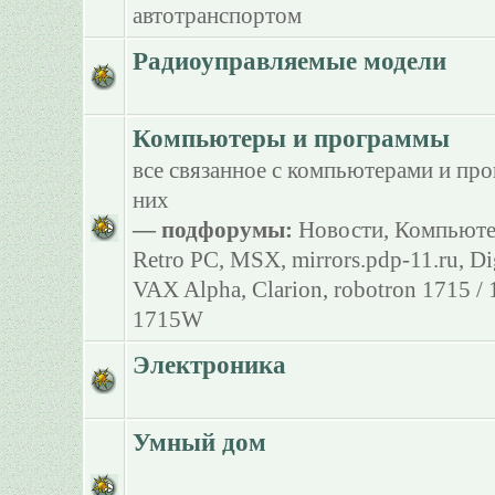
автотранспортом
Радиоуправляемые модели
Компьютеры и программы
все связанное с компьютерами и пр
них
— подфорумы:
Новости
,
Компьюте
Retro PC
,
MSX
,
mirrors.pdp-11.ru
,
Di
VAX Alpha
,
Clarion
,
robotron 1715 /
1715W
Электроника
Умный дом