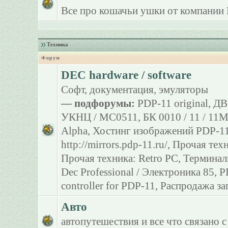
Все про кошачьи ушки от компании 
Техника
Форум
DEC hardware / software
Софт, документация, эмуляторы
— подфорумы:
PDP-11 original
,
ДВ
УКНЦ / МС0511
,
БК 0010 / 11 / 11
Alpha
,
Хостинг изображений PDP-11
http://mirrors.pdp-11.ru/
,
Прочая тех
Прочая техника: Retro PC
,
Терминал
Dec Professional / Электроника 85
,
P
controller for PDP-11
,
Распродажа за
Авто
автопутешествия и все что связано с