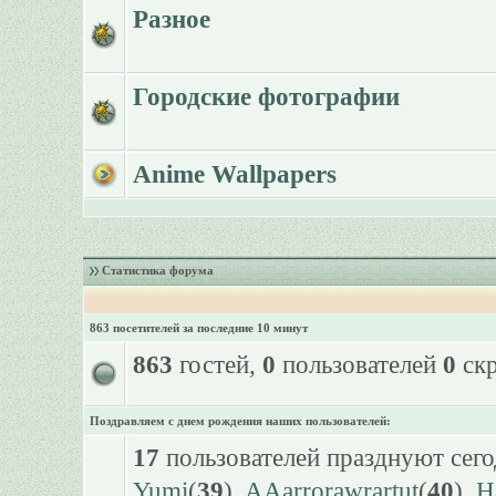
Разное
Городские фотографии
Anime Wallpapers
Статистика форума
863 посетителей за последние 10 минут
863
гостей,
0
пользователей
0
скр
Поздравляем с днем рождения наших пользователей:
17
пользователей празднуют сего
Yumi
(
39
),
AAarrorawrartut
(
40
),
H