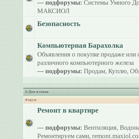
— подфорумы:
Системы Умного Д
МАКСИОЛ
Безопасность
Компьютерная Барахолка
Объявления о покупке продаже или 
различного компьютерного железа
— подфорумы:
Продам
,
Куплю
,
Об
Дом и семья
Форум
Ремонт в квартире
— подфорумы:
Вентиляция
,
Водона
Ремонтируем сами
,
remont.maxiol.c