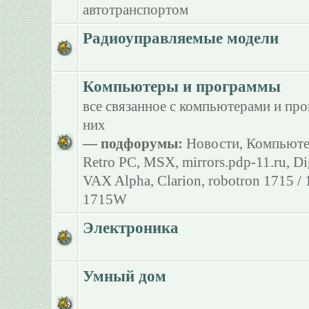
автотранспортом
Радиоуправляемые модели
Компьютеры и программы
все связанное с компьютерами и пр
них
— подфорумы:
Новости
,
Компьюте
Retro PC
,
MSX
,
mirrors.pdp-11.ru
,
Di
VAX Alpha
,
Clarion
,
robotron 1715 /
1715W
Электроника
Умный дом