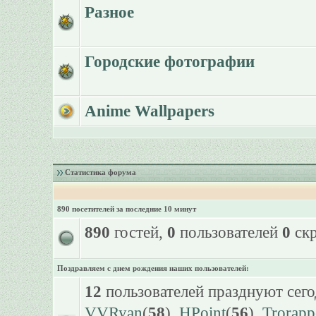
Разное
Городские фотографии
Anime Wallpapers
Статистика форума
890 посетителей за последние 10 минут
890
гостей,
0
пользователей
0
скр
Поздравляем с днем рождения наших пользователей:
12
пользователей празднуют сего
VVRyan
(
58
),
HPoint
(
56
),
Trorapp