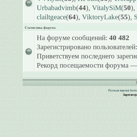
Urbabadvimb
(
44
),
VitalySiM
(
50
),
clailtgeace
(
64
),
ViktoryLake
(
55
),
S
Статистика форума
На форуме сообщений:
40 482
Зарегистрировано пользователей
Приветствуем последнего зарег
Рекорд посещаемости форума 
Русская версия
Invi
Зарегист