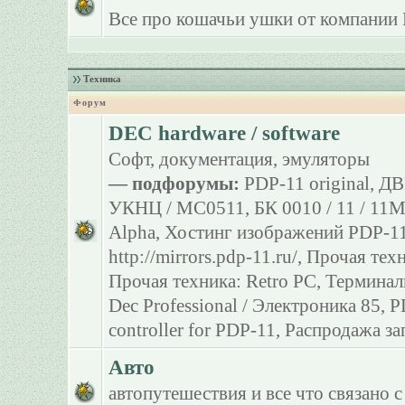
Все про кошачьи ушки от компании 
Техника
Форум
DEC hardware / software
Софт, документация, эмуляторы
— подфорумы:
PDP-11 original
,
ДВ
УКНЦ / МС0511
,
БК 0010 / 11 / 11
Alpha
,
Хостинг изображений PDP-11
http://mirrors.pdp-11.ru/
,
Прочая тех
Прочая техника: Retro PC
,
Терминал
Dec Professional / Электроника 85
,
P
controller for PDP-11
,
Распродажа за
Авто
автопутешествия и все что связано с