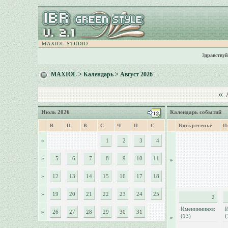
MAXIOL STUDIO
Здравствуй
MAXIOL
>
Календарь
> Август 2026
«
А
Июль 2026
Календарь событий
В
П
В
С
Ч
П
С
Воскресенье
П
»
1
2
3
4
»
5
6
7
8
9
10
11
»
»
12
13
14
15
16
17
18
»
19
20
21
22
23
24
25
2
Именинников:
И
»
26
27
28
29
30
31
(13)
(
»