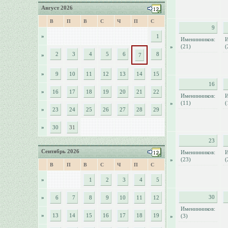
Август 2026
В
П
В
С
Ч
П
С
9
»
1
Именинников:
И
(21)
(
»
2
3
4
5
6
8
»
7
»
9
10
11
12
13
14
15
16
»
16
17
18
19
20
21
22
Именинников:
И
(11)
(
»
»
23
24
25
26
27
28
29
»
30
31
23
Сентябрь 2026
Именинников:
И
(23)
(
»
В
П
В
С
Ч
П
С
»
1
2
3
4
5
30
»
6
7
8
9
10
11
12
Именинников:
»
13
14
15
16
17
18
19
(3)
»