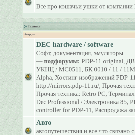
Все про кошачьи ушки от компании 
Техника
Форум
DEC hardware / software
Софт, документация, эмуляторы
— подфорумы:
PDP-11 original
,
ДВ
УКНЦ / МС0511
,
БК 0010 / 11 / 11
Alpha
,
Хостинг изображений PDP-11
http://mirrors.pdp-11.ru/
,
Прочая тех
Прочая техника: Retro PC
,
Терминал
Dec Professional / Электроника 85
,
P
controller for PDP-11
,
Распродажа за
Авто
автопутешествия и все что связано с