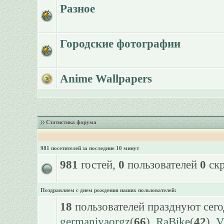
Разное
Городские фотографии
Anime Wallpapers
Статистика форума
981 посетителей за последние 10 минут
981
гостей,
0
пользователей
0
скр
Поздравляем с днем рождения наших пользователей:
18
пользователей празднуют сего
germaniyaorgz
(
66
),
RaBike
(
42
),
V