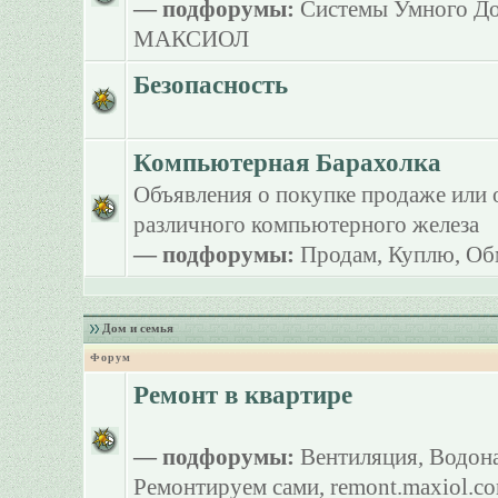
— подфорумы:
Системы Умного Д
МАКСИОЛ
Безопасность
Компьютерная Барахолка
Объявления о покупке продаже или 
различного компьютерного железа
— подфорумы:
Продам
,
Куплю
,
Об
Дом и семья
Форум
Ремонт в квартире
— подфорумы:
Вентиляция
,
Водона
Ремонтируем сами
,
remont.maxiol.c