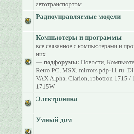
автотранспортом
Радиоуправляемые модели
Компьютеры и программы
все связанное с компьютерами и пр
них
— подфорумы:
Новости
,
Компьюте
Retro PC
,
MSX
,
mirrors.pdp-11.ru
,
Di
VAX Alpha
,
Clarion
,
robotron 1715 /
1715W
Электроника
Умный дом