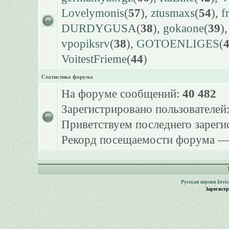
Lovelymonis
(
57
),
ztusmaxs
(
54
),
f
DURDYGUSA
(
38
),
gokaone
(
39
)
vpopiksrv
(
38
),
GOTOENLIGES
(
VoitestFrieme
(
44
)
Статистика форума
На форуме сообщений:
40 482
Зарегистрировано пользователей
Приветствуем последнего зарег
Рекорд посещаемости форума 
Русская версия
Invi
Зарегист