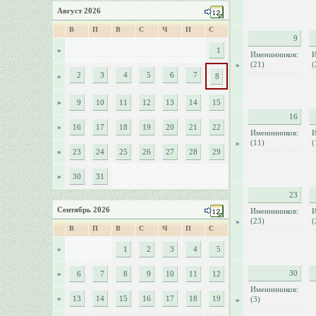
Август 2026
В
П
В
С
Ч
П
С
9
»
1
Именинников:
И
(21)
(
»
2
3
4
5
6
7
»
8
»
9
10
11
12
13
14
15
16
»
16
17
18
19
20
21
22
Именинников:
И
(11)
(
»
»
23
24
25
26
27
28
29
»
30
31
23
Сентябрь 2026
Именинников:
И
(23)
(
»
В
П
В
С
Ч
П
С
»
1
2
3
4
5
30
»
6
7
8
9
10
11
12
Именинников:
»
13
14
15
16
17
18
19
(3)
»