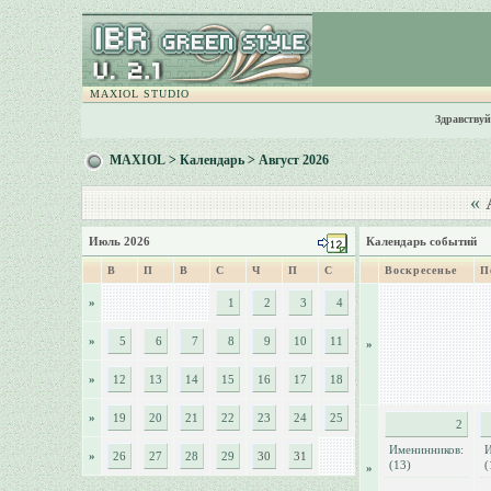
MAXIOL STUDIO
Здравствуй
MAXIOL
>
Календарь
> Август 2026
«
А
Июль 2026
Календарь событий
В
П
В
С
Ч
П
С
Воскресенье
П
»
1
2
3
4
»
5
6
7
8
9
10
11
»
»
12
13
14
15
16
17
18
»
19
20
21
22
23
24
25
2
Именинников:
И
»
26
27
28
29
30
31
(13)
(
»