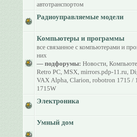
автотранспортом
Радиоуправляемые модели
Компьютеры и программы
все связанное с компьютерами и пр
них
— подфорумы:
Новости
,
Компьюте
Retro PC
,
MSX
,
mirrors.pdp-11.ru
,
Di
VAX Alpha
,
Clarion
,
robotron 1715 /
1715W
Электроника
Умный дом