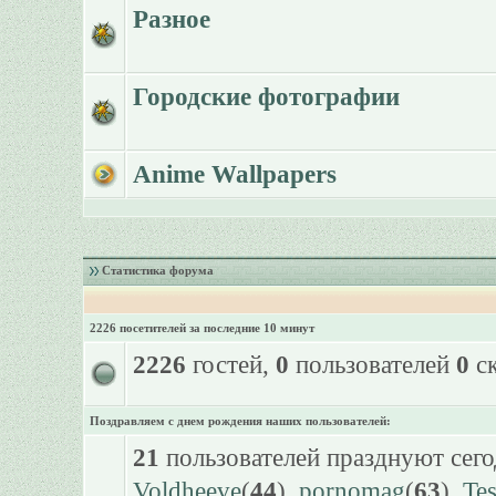
Разное
Городские фотографии
Anime Wallpapers
Статистика форума
2226 посетителей за последние 10 минут
2226
гостей,
0
пользователей
0
ск
Поздравляем с днем рождения наших пользователей:
21
пользователей празднуют сего
Voldheeve
(
44
),
pornomag
(
63
),
Te