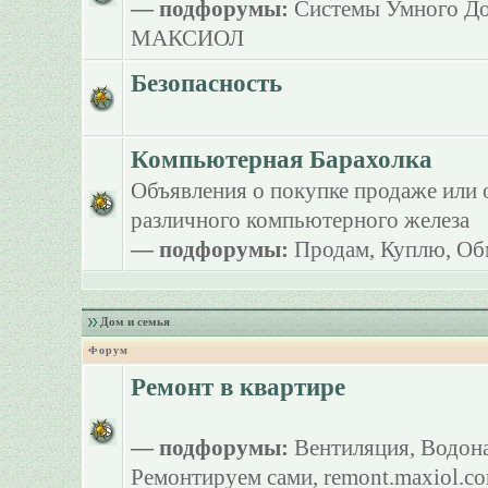
— подфорумы:
Системы Умного Д
МАКСИОЛ
Безопасность
Компьютерная Барахолка
Объявления о покупке продаже или 
различного компьютерного железа
— подфорумы:
Продам
,
Куплю
,
Об
Дом и семья
Форум
Ремонт в квартире
— подфорумы:
Вентиляция
,
Водона
Ремонтируем сами
,
remont.maxiol.c