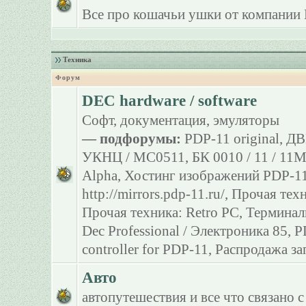
Все про кошачьи ушки от компании 
Техника
Форум
DEC hardware / software
Софт, документация, эмуляторы
— подфорумы:
PDP-11 original
,
ДВ
УКНЦ / МС0511
,
БК 0010 / 11 / 11
Alpha
,
Хостинг изображений PDP-11
http://mirrors.pdp-11.ru/
,
Прочая тех
Прочая техника: Retro PC
,
Терминал
Dec Professional / Электроника 85
,
P
controller for PDP-11
,
Распродажа за
Авто
автопутешествия и все что связано с