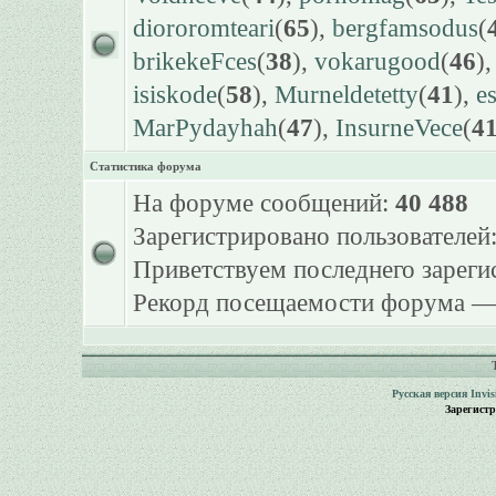
diororomteari
(
65
),
bergfamsodus
(
brikekeFces
(
38
),
vokarugood
(
46
)
isiskode
(
58
),
Murneldetetty
(
41
),
e
MarPydayhah
(
47
),
InsurneVece
(
4
Статистика форума
На форуме сообщений:
40 488
Зарегистрировано пользователей
Приветствуем последнего зарег
Рекорд посещаемости форума 
Русская версия
Invi
Зарегист