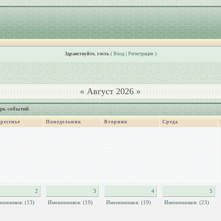
Здравствуйте, гость
(
Вход
|
Регистрация
)
«
Август 2026
»
рь событий
ресенье
Понедельник
Вторник
Среда
2
3
4
5
нинников: (13)
Именинников: (19)
Именинников: (19)
Именинников: (23)