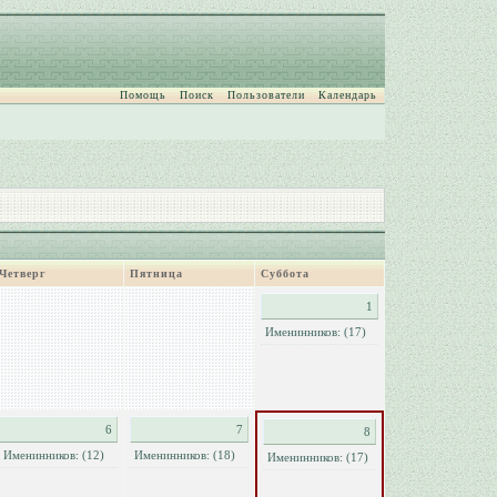
Помощь
Поиск
Пользователи
Календарь
Четверг
Пятница
Суббота
1
Именинников: (17)
6
7
8
Именинников: (12)
Именинников: (18)
Именинников: (17)