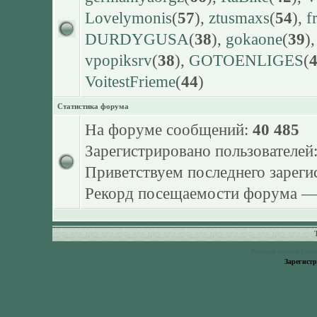
Lovelymonis
(
57
),
ztusmaxs
(
54
),
f
DURDYGUSA
(
38
),
gokaone
(
39
)
vpopiksrv
(
38
),
GOTOENLIGES
(
VoitestFrieme
(
44
)
Статистика форума
На форуме сообщений:
40 485
Зарегистрировано пользователей
Приветствуем последнего зарег
Рекорд посещаемости форума 
Русская версия
Invi
Зарегист