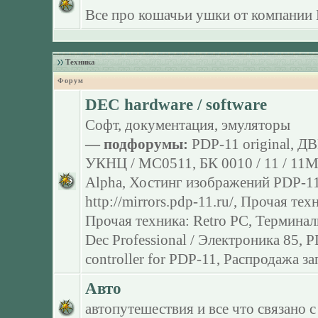
Все про кошачьи ушки от компании 
Техника
Форум
DEC hardware / software
Софт, документация, эмуляторы
— подфорумы:
PDP-11 original
,
ДВ
УКНЦ / МС0511
,
БК 0010 / 11 / 11
Alpha
,
Хостинг изображений PDP-11
http://mirrors.pdp-11.ru/
,
Прочая тех
Прочая техника: Retro PC
,
Терминал
Dec Professional / Электроника 85
,
P
controller for PDP-11
,
Распродажа за
Авто
автопутешествия и все что связано с