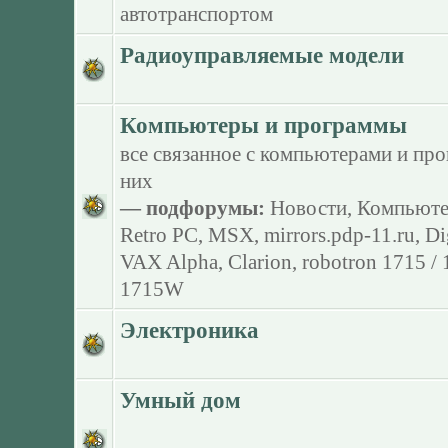
автотранспортом
Радиоуправляемые модели
Компьютеры и программы
все связанное с компьютерами и пр
них
— подфорумы:
Новости
,
Компьюте
Retro PC
,
MSX
,
mirrors.pdp-11.ru
,
Di
VAX Alpha
,
Clarion
,
robotron 1715 /
1715W
Электроника
Умный дом