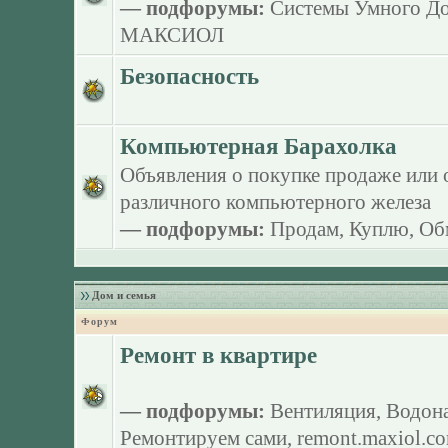
— подфорумы:
Системы Умного Д
МАКСИОЛ
Безопасность
Компьютерная Барахолка
Объявления о покупке продаже или 
различного компьютерного железа
— подфорумы:
Продам
,
Куплю
,
Об
Дом и семья
Форум
Ремонт в квартире
— подфорумы:
Вентиляция
,
Водона
Ремонтируем сами
,
remont.maxiol.c