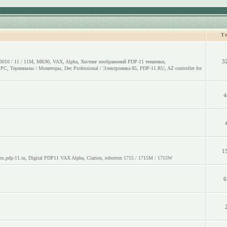
Т
3
0010 / 11 / 11M
,
МК90
,
VAX
,
Alpha
,
Хостинг изображений PDP-11 тематики
,
o PC
,
Терминалы / Мониторы
,
Dec Professional / Электроника 85
,
PDP-11.RU
,
AZ controller for
4
1
rs.pdp-11.ru
,
Digital PDP11 VAX Alpha
,
Clarion
,
robotron 1715 / 1715M / 1715W
6