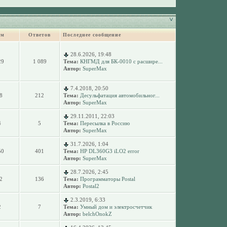
ем
Ответов
Последнее сообщение
28.6.2026, 19:48
29
1 089
Тема:
КНГМД для БК-0010 с расшире...
Автор:
SuperMax
7.4.2018, 20:50
8
212
Тема:
Десульфатация автомобильног...
Автор:
SuperMax
29.11.2011, 22:03
4
5
Тема:
Пересылка в Россию
Автор:
SuperMax
31.7.2026, 1:04
50
401
Тема:
HP DL360G3 iLO2 error
Автор:
SuperMax
28.7.2026, 2:45
2
136
Тема:
Программаторы Postal
Автор:
Postal2
2.3.2019, 6:33
2
7
Тема:
Умный дом и электросчетчик
Автор:
belchOnokZ