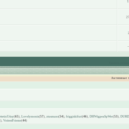
1
2
-
Удалить устан
Активные 
tetixUtisy
(
65
),
Lovelymonis
(
57
),
ztusmaxs
(
54
),
friggiskifuri
(
46
),
DHWigpeaSpWer
(
53
),
DUR
3
),
VoitestFrieme
(
44
)