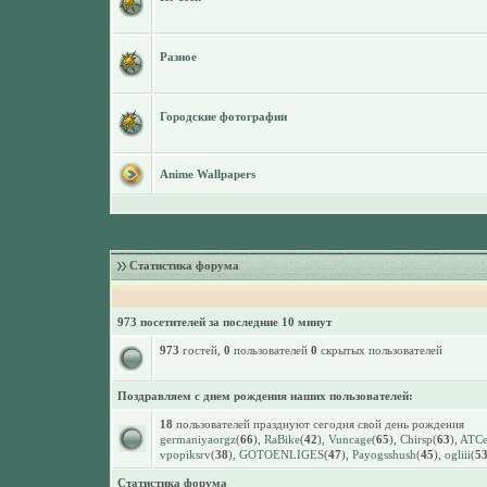
Разное
Городские фотографии
Anime Wallpapers
Статистика форума
973 посетителей за последние 10 минут
973
гостей,
0
пользователей
0
скрытых пользователей
Поздравляем с днем рождения наших пользователей:
18
пользователей празднуют сегодня свой день рождения
germaniyaorgz
(
66
),
RaBike
(
42
),
Vuncage
(
65
),
Chirsp
(
63
),
ATCet
vpopiksrv
(
38
),
GOTOENLIGES
(
47
),
Payogsshush
(
45
),
ogliii
(
5
Статистика форума