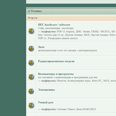
Техника
Форум
DEC hardware / software
Софт, документация, эмуляторы
— подфорумы:
PDP-11 original
,
ДВК / Квант
,
УКНЦ / МС0511
,
БК 
http://mirrors.pdp-11.ru/
,
Прочая техника: MSX
,
Прочая техника: Retr
PDP-11
,
Распродажа запасов железа
Авто
автопутешествия и все что связано с автотранспортом
Радиоуправляемые модели
Компьютеры и программы
все связанное с компьютерами и программами для них
— подфорумы:
Новости
,
Компьютерные игры
,
Retro PC
,
MSX
,
mirro
Электроника
Умный дом
— подфорумы:
Системы Умного Дома МАКСИОЛ