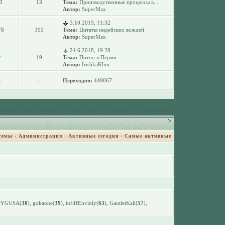
3
13
Тема:
Производственные процессы в...
Автор:
SuperMax
3.10.2019, 11:32
78
395
Тема:
Цитаты индейских вождей
Автор:
SuperMax
24.6.2018, 19:28
2
19
Тема:
Потоп в Перми
Автор:
IrishkaKlim
-
--
Переходов:
449067
овленные форумом cookies
·
Отметить все сообщения прочитанными
темы
·
Администрация
·
Активные сегодня
·
Самые активные
DYGUSA
(
38
),
gokaone
(
39
),
infiffEnvinly
(
63
),
GautletKall
(
57
),