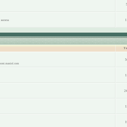
1
 железа
Т
5
mont.maxiol.com
1
2
1
1