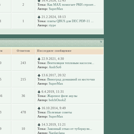
16.4.2026, 12:45
5
2
Тема:
Как MAX помогает РКН строит...
Автор:
SuperMax
21.2.2024, 18:13
1
1
Тема:
платы QBUS для DEC PDP-11 ...
Автор:
rtype
ем
Ответов
Последнее сообщение
22.9.2021, 4:30
0
243
Тема:
Вентиляция тепловым насосом...
Автор:
AndrSo6
13.6.2017, 20:32
5
215
Тема:
Виноград домашний из косточки
Автор:
SuperMax
6.4.2019, 11:31
46
36
Тема:
Жареное филе акулы
Автор:
belchOnokZ
16.10.2014, 9:49
3
478
Тема:
Полезные советы
Автор:
SuperMax
14.3.2019, 11:21
9
10
Тема:
Законный отказ от туберкули...
Автор:
Nardaylana