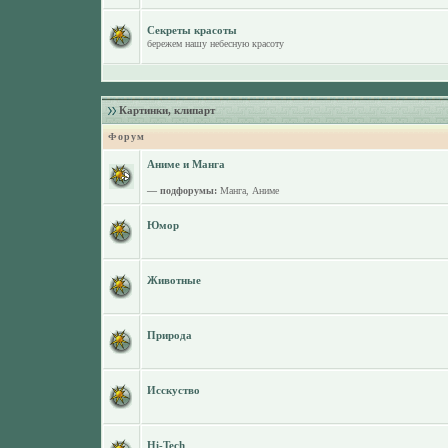
Секреты красоты
бережем нашу небесную красоту
Картинки, клипарт
Форум
Аниме и Манга
— подфорумы:
Манга
,
Аниме
Юмор
Животные
Природа
Исскуство
Hi-Tech