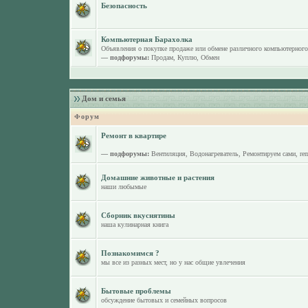
Безопасность
Компьютерная Барахолка
Объявления о покупке продаже или обмене различного компьютерного
— подфорумы:
Продам
,
Куплю
,
Обмен
Дом и семья
Форум
Ремонт в квартире
— подфорумы:
Вентиляция
,
Водонагреватель
,
Ремонтируем сами
,
re
Домашние животные и растения
наши любымые
Сборник вкуснятины
наша кулинарная книга
Познакомимся ?
мы все из разных мест, но у нас общие увлечения
Бытовые проблемы
обсуждение бытовых и семейных вопросов