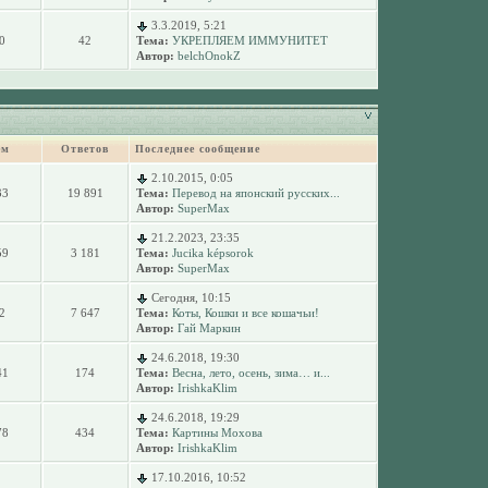
3.3.2019, 5:21
0
42
Тема:
УКРЕПЛЯЕМ ИММУНИТЕТ
Автор:
belchOnokZ
ем
Ответов
Последнее сообщение
2.10.2015, 0:05
33
19 891
Тема:
Перевод на японский русских...
Автор:
SuperMax
21.2.2023, 23:35
59
3 181
Тема:
Jucika képsorok
Автор:
SuperMax
Сегодня, 10:15
2
7 647
Тема:
Коты, Кошки и все кошачьи!
Автор:
Гай Маркин
24.6.2018, 19:30
41
174
Тема:
Весна, лето, осень, зима… и...
Автор:
IrishkaKlim
24.6.2018, 19:29
78
434
Тема:
Картины Мохова
Автор:
IrishkaKlim
17.10.2016, 10:52