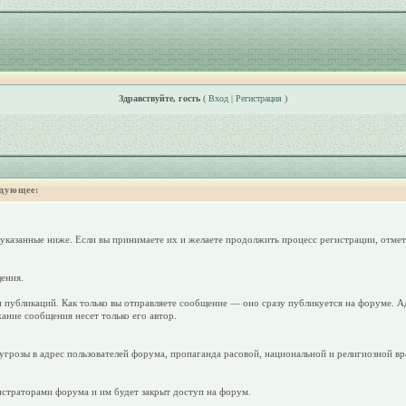
Здравствуйте, гость
(
Вход
|
Регистрация
)
дующее:
 указанные ниже. Если вы принимаете их и желаете продолжить процесс регистрации, отмет
ения.
 публикаций. Как только вы отправляете сообщение — оно сразу публикуется на форуме. А
ание сообщения несет только его автор.
грозы в адрес пользователей форума, пропаганда расовой, национальной и религиозной вр
страторами форума и им будет закрыт доступ на форум.