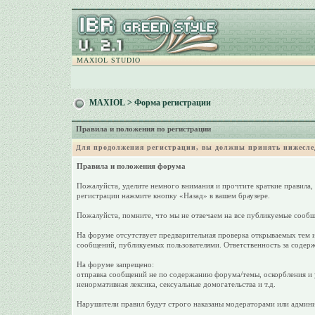
MAXIOL STUDIO
MAXIOL
> Форма регистрации
Правила и положения по регистрации
Для продолжения регистрации, вы должны принять нижесле
Правила и положения форума
Пожалуйста, уделите немного внимания и прочтите краткие правила,
регистрации нажмите кнопку «Назад» в вашем браузере.
Пожалуйста, помните, что мы не отвечаем на все публикуемые сообщ
На форуме отсутствует предварительная проверка открываемых тем и
сообщений, публикуемых пользователями. Ответственность за содерж
На форуме запрещено:
отправка сообщений не по содержанию форума/темы, оскорбления и у
ненормативная лексика, сексуальные домогательства и т.д.
Нарушители правил будут строго наказаны модераторами или админи