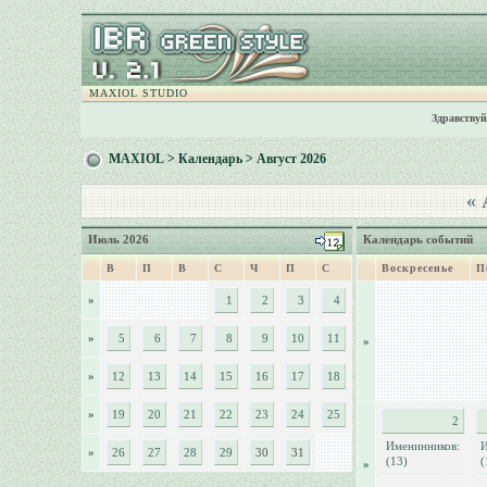
MAXIOL STUDIO
Здравствуй
MAXIOL
>
Календарь
> Август 2026
«
А
Июль 2026
Календарь событий
В
П
В
С
Ч
П
С
Воскресенье
П
»
1
2
3
4
»
5
6
7
8
9
10
11
»
»
12
13
14
15
16
17
18
»
19
20
21
22
23
24
25
2
Именинников:
И
»
26
27
28
29
30
31
(13)
(
»