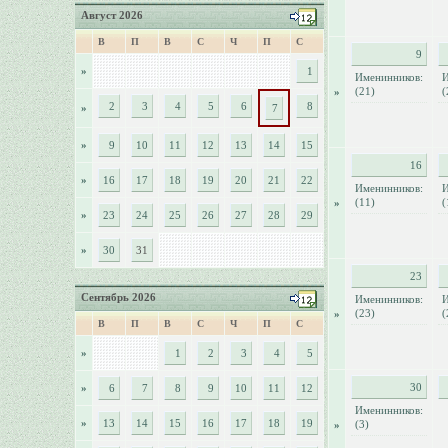
Август 2026
В
П
В
С
Ч
П
С
9
»
1
Именинников:
И
(21)
(
»
2
3
4
5
6
8
»
7
»
9
10
11
12
13
14
15
16
»
16
17
18
19
20
21
22
Именинников:
И
(11)
(
»
»
23
24
25
26
27
28
29
»
30
31
23
Сентябрь 2026
Именинников:
И
(23)
(
»
В
П
В
С
Ч
П
С
»
1
2
3
4
5
30
»
6
7
8
9
10
11
12
Именинников:
»
13
14
15
16
17
18
19
(3)
»