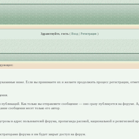
Здравствуйте, гость
(
Вход
|
Регистрация
)
дующее:
 указанные ниже. Если вы принимаете их и желаете продолжить процесс регистрации, отмет
ения.
 публикаций. Как только вы отправляете сообщение — оно сразу публикуется на форуме. А
ание сообщения несет только его автор.
грозы в адрес пользователей форума, пропаганда расовой, национальной и религиозной вр
страторами форума и им будет закрыт доступ на форум.