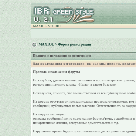
MAXIOL STUDIO
MAXIOL
> Форма регистрации
Правила и положения по регистрации
Для продолжения регистрации, вы должны принять нижесле
Правила и положения форума
Пожалуйста, уделите немного внимания и прочтите краткие правила,
регистрации нажмите кнопку «Назад» в вашем браузере.
Пожалуйста, помните, что мы не отвечаем на все публикуемые сообщ
На форуме отсутствует предварительная проверка открываемых тем и
сообщений, публикуемых пользователями. Ответственность за содерж
На форуме запрещено:
отправка сообщений не по содержанию форума/темы, оскорбления и у
ненормативная лексика, сексуальные домогательства и т.д.
Нарушители правил будут строго наказаны модераторами или админи