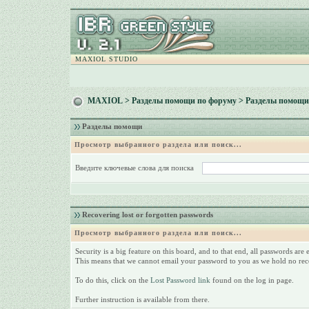
MAXIOL STUDIO
MAXIOL
>
Разделы помощи по форуму
> Разделы помощи
Разделы помощи
Просмотр выбранного раздела или поиск...
Введите ключевые слова для поиска
Recovering lost or forgotten passwords
Просмотр выбранного раздела или поиск...
Security is a big feature on this board, and to that end, all passwords are
This means that we cannot email your password to you as we hold no rec
To do this, click on the
Lost Password link
found on the log in page.
Further instruction is available from there.