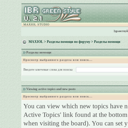
MAXIOL STUDIO
Здравствуй
MAXIOL
>
Разделы помощи по форуму
> Разделы помощи
Разделы помощи
Просмотр выбранного раздела или поиск...
Введите ключевые слова для поиска
Viewing active topics and new posts
Просмотр выбранного раздела или поиск...
You can view which new topics have ne
Active Topics' link found at the bottom
when visiting the board). You can set y