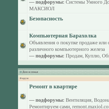
— подфорумы:
Системы Умного Д
МАКСИОЛ
Безопасность
Компьютерная Барахолка
Объявления о покупке продаже или 
различного компьютерного железа
— подфорумы:
Продам
,
Куплю
,
Об
Дом и семья
Форум
Ремонт в квартире
— подфорумы:
Вентиляция
,
Водона
Ремонтируем сами
,
remont.maxiol.c