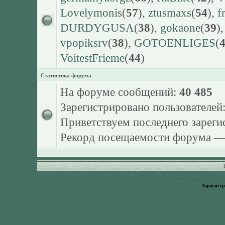
Lovelymonis
(
57
),
ztusmaxs
(
54
),
f
DURDYGUSA
(
38
),
gokaone
(
39
)
vpopiksrv
(
38
),
GOTOENLIGES
(
VoitestFrieme
(
44
)
Статистика форума
На форуме сообщений:
40 485
Зарегистрировано пользователей
Приветствуем последнего зарег
Рекорд посещаемости форума 
Русская версия
Invi
Зарегист