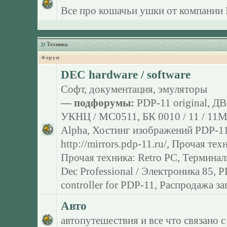
Все про кошачьи ушки от компании 
Техника
Форум
DEC hardware / software
Софт, документация, эмуляторы
— подфорумы:
PDP-11 original
,
ДВ
УКНЦ / МС0511
,
БК 0010 / 11 / 11
Alpha
,
Хостинг изображений PDP-11
http://mirrors.pdp-11.ru/
,
Прочая тех
Прочая техника: Retro PC
,
Терминал
Dec Professional / Электроника 85
,
P
controller for PDP-11
,
Распродажа за
Авто
автопутешествия и все что связано с