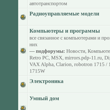
автотранспортом
Радиоуправляемые модели
Компьютеры и программы
все связанное с компьютерами и пр
них
— подфорумы:
Новости
,
Компьюте
Retro PC
,
MSX
,
mirrors.pdp-11.ru
,
Di
VAX Alpha
,
Clarion
,
robotron 1715 /
1715W
Электроника
Умный дом