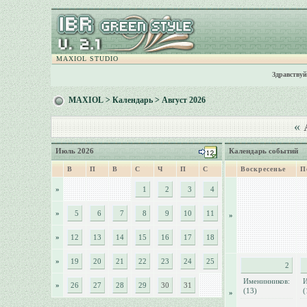
MAXIOL STUDIO
Здравствуй
MAXIOL
>
Календарь
> Август 2026
«
А
Июль 2026
Календарь событий
В
П
В
С
Ч
П
С
Воскресенье
П
»
1
2
3
4
»
5
6
7
8
9
10
11
»
»
12
13
14
15
16
17
18
»
19
20
21
22
23
24
25
2
Именинников:
И
»
26
27
28
29
30
31
(13)
(
»