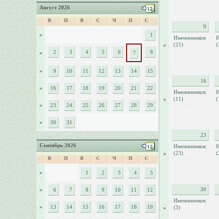
Август 2026
В
П
В
С
Ч
П
С
9
»
1
Именинников:
И
(21)
(
»
2
3
4
5
6
8
»
7
»
9
10
11
12
13
14
15
16
»
16
17
18
19
20
21
22
Именинников:
И
(11)
(
»
»
23
24
25
26
27
28
29
»
30
31
23
Сентябрь 2026
Именинников:
И
(23)
(
»
В
П
В
С
Ч
П
С
»
1
2
3
4
5
30
»
6
7
8
9
10
11
12
Именинников:
»
13
14
15
16
17
18
19
(3)
»