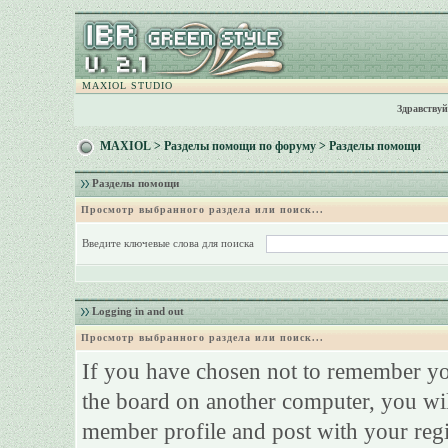
MAXIOL STUDIO
Здравствуй
MAXIOL
>
Разделы помощи по форуму
> Разделы помощи
Разделы помощи
Просмотр выбранного раздела или поиск...
Введите ключевые слова для поиска
Logging in and out
Просмотр выбранного раздела или поиск...
If you have chosen not to remember your
the board on another computer, you will
member profile and post with your reg