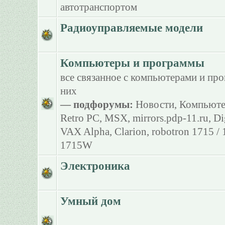
автотранспортом
Радиоуправляемые модели
Компьютеры и программы
все связанное с компьютерами и пр
них
— подфорумы:
Новости
,
Компьюте
Retro PC
,
MSX
,
mirrors.pdp-11.ru
,
Di
VAX Alpha
,
Clarion
,
robotron 1715 /
1715W
Электроника
Умный дом