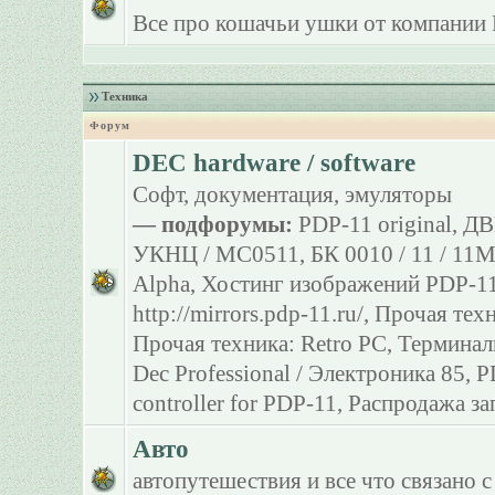
Все про кошачьи ушки от компании 
Техника
Форум
DEC hardware / software
Софт, документация, эмуляторы
— подфорумы:
PDP-11 original
,
ДВ
УКНЦ / МС0511
,
БК 0010 / 11 / 11
Alpha
,
Хостинг изображений PDP-11
http://mirrors.pdp-11.ru/
,
Прочая тех
Прочая техника: Retro PC
,
Терминал
Dec Professional / Электроника 85
,
P
controller for PDP-11
,
Распродажа за
Авто
автопутешествия и все что связано с