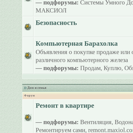
— подфорумы:
Системы Умного Д
МАКСИОЛ
Безопасность
Компьютерная Барахолка
Объявления о покупке продаже или 
различного компьютерного железа
— подфорумы:
Продам
,
Куплю
,
Об
Дом и семья
Форум
Ремонт в квартире
— подфорумы:
Вентиляция
,
Водона
Ремонтируем сами
,
remont.maxiol.c