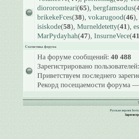
diororomteari
(
65
),
bergfamsodus
(
brikekeFces
(
38
),
vokarugood
(
46
)
isiskode
(
58
),
Murneldetetty
(
41
),
e
MarPydayhah
(
47
),
InsurneVece
(
4
Статистика форума
На форуме сообщений:
40 488
Зарегистрировано пользователей
Приветствуем последнего зарег
Рекорд посещаемости форума 
Русская версия
Invi
Зарегист