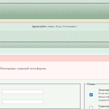
Здравствуйте, гость
(
Вход
|
Регистрация
)
«Регистрация» в верхней части форума.
Опции
Запомни
Если пос
ввода па
пользует
Скрытн