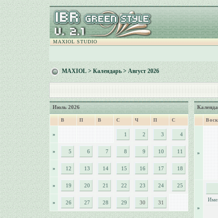
MAXIOL STUDIO
MAXIOL
>
Календарь
> Август 2026
Июль 2026
Календа
В
П
В
С
Ч
П
С
Воск
»
1
2
3
4
»
5
6
7
8
9
10
11
»
»
12
13
14
15
16
17
18
»
19
20
21
22
23
24
25
Име
»
26
27
28
29
30
31
»