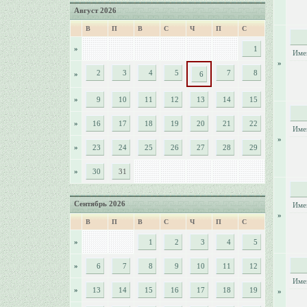
Август 2026
В
П
В
С
Ч
П
С
»
1
Име
»
2
3
4
5
7
8
»
6
»
9
10
11
12
13
14
15
»
16
17
18
19
20
21
22
Име
»
»
23
24
25
26
27
28
29
»
30
31
Сентябрь 2026
Име
»
В
П
В
С
Ч
П
С
»
1
2
3
4
5
»
6
7
8
9
10
11
12
Име
»
13
14
15
16
17
18
19
»