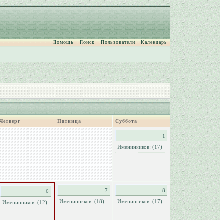
Помощь
Поиск
Пользователи
Календарь
Четверг
Пятница
Суббота
1
Именинников: (17)
7
8
6
Именинников: (18)
Именинников: (17)
Именинников: (12)