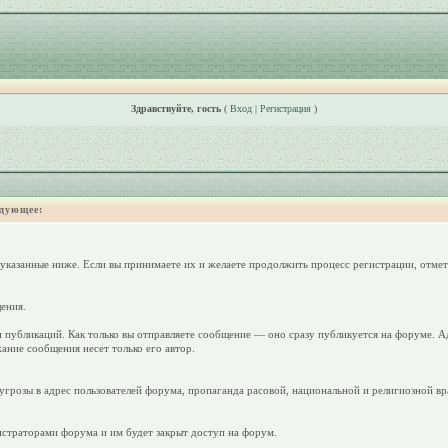
Здравствуйте, гость
(
Вход
|
Регистрация
)
дующее:
 указанные ниже. Если вы принимаете их и желаете продолжить процесс регистрации, отмет
ения.
 публикаций. Как только вы отправляете сообщение — оно сразу публикуется на форуме. А
ание сообщения несет только его автор.
грозы в адрес пользователей форума, пропаганда расовой, национальной и религиозной вр
страторами форума и им будет закрыт доступ на форум.