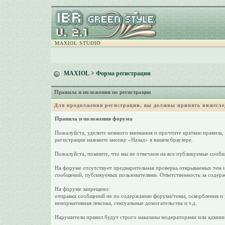
MAXIOL STUDIO
MAXIOL
> Форма регистрации
Правила и положения по регистрации
Для продолжения регистрации, вы должны принять нижесле
Правила и положения форума
Пожалуйста, уделите немного внимания и прочтите краткие правила,
регистрации нажмите кнопку «Назад» в вашем браузере.
Пожалуйста, помните, что мы не отвечаем на все публикуемые сообщ
На форуме отсутствует предварительная проверка открываемых тем и
сообщений, публикуемых пользователями. Ответственность за содерж
На форуме запрещено:
отправка сообщений не по содержанию форума/темы, оскорбления и у
ненормативная лексика, сексуальные домогательства и т.д.
Нарушители правил будут строго наказаны модераторами или админи