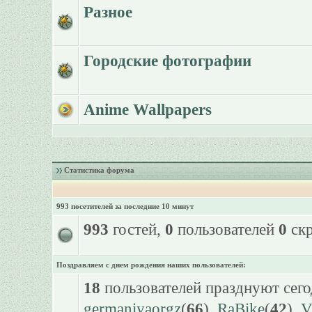
Разное
Городские фотографии
Anime Wallpapers
Статистика форума
993 посетителей за последние 10 минут
993
гостей,
0
пользователей
0
скр
Поздравляем с днем рождения наших пользователей:
18
пользователей празднуют сего
germaniyaorgz
(
66
),
RaBike
(
42
),
V