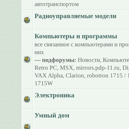
автотранспортом
Радиоуправляемые модели
Компьютеры и программы
все связанное с компьютерами и пр
них
— подфорумы:
Новости
,
Компьюте
Retro PC
,
MSX
,
mirrors.pdp-11.ru
,
Di
VAX Alpha
,
Clarion
,
robotron 1715 /
1715W
Электроника
Умный дом