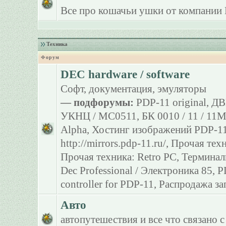
Все про кошачьи ушки от компании 
Техника
Форум
DEC hardware / software
Софт, документация, эмуляторы
— подфорумы:
PDP-11 original
,
ДВ
УКНЦ / МС0511
,
БК 0010 / 11 / 11
Alpha
,
Хостинг изображений PDP-11
http://mirrors.pdp-11.ru/
,
Прочая тех
Прочая техника: Retro PC
,
Терминал
Dec Professional / Электроника 85
,
P
controller for PDP-11
,
Распродажа за
Авто
автопутешествия и все что связано с