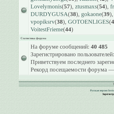
Lovelymonis
(
57
),
ztusmaxs
(
54
),
f
DURDYGUSA
(
38
),
gokaone
(
39
)
vpopiksrv
(
38
),
GOTOENLIGES
(
VoitestFrieme
(
44
)
Статистика форума
На форуме сообщений:
40 485
Зарегистрировано пользователей
Приветствуем последнего зарег
Рекорд посещаемости форума 
Русская версия
Invi
Зарегист