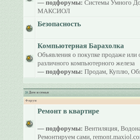
— подфорумы:
Системы Умного Д
МАКСИОЛ
Безопасность
Компьютерная Барахолка
Объявления о покупке продаже или 
различного компьютерного железа
— подфорумы:
Продам
,
Куплю
,
Об
Дом и семья
Форум
Ремонт в квартире
— подфорумы:
Вентиляция
,
Водона
Ремонтируем сами
,
remont.maxiol.c