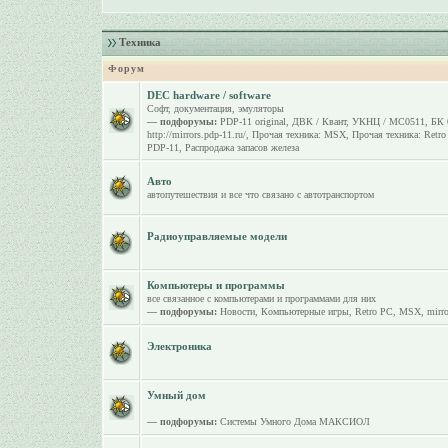
Техника
Форум
DEC hardware / software
Софт, документация, эмуляторы
— подфорумы:
PDP-11 original
,
ДВК / Квант
,
УКНЦ / МС0511
,
БК 
http://mirrors.pdp-11.ru/
,
Прочая техника: MSX
,
Прочая техника: Retr
PDP-11
,
Распродажа запасов железа
Авто
автопутешествия и все что связано с автотранспортом
Радиоуправляемые модели
Компьютеры и программы
все связанное с компьютерами и программами для них
— подфорумы:
Новости
,
Компьютерные игры
,
Retro PC
,
MSX
,
mirro
Электроника
Умный дом
— подфорумы:
Системы Умного Дома МАКСИОЛ