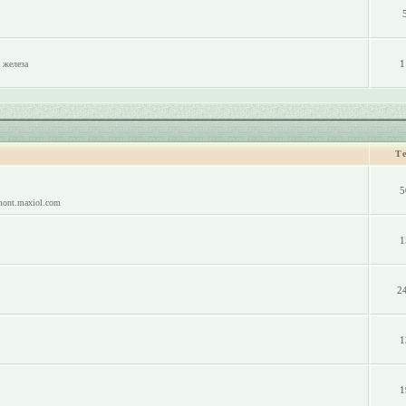
1
 железа
Т
5
mont.maxiol.com
1
2
1
1