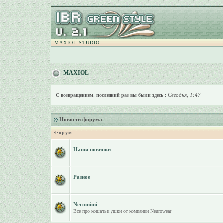
MAXIOL STUDIO
MAXIOL
Сегодня, 1:47
С возвращением, последний раз вы были здесь :
Новости форума
Форум
Наши новинки
Разное
Necomimi
Все про кошачьи ушки от компании Neurowear