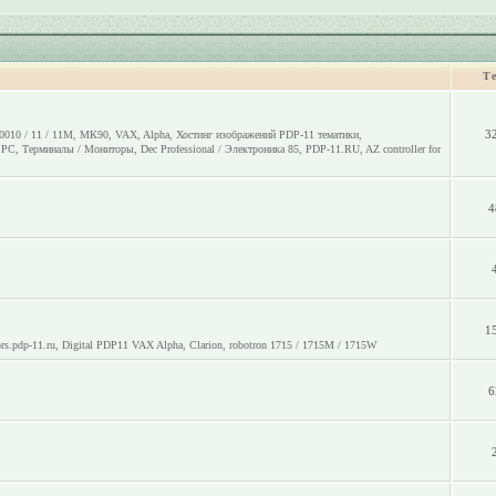
Т
3
0010 / 11 / 11M
,
МК90
,
VAX
,
Alpha
,
Хостинг изображений PDP-11 тематики
,
o PC
,
Терминалы / Мониторы
,
Dec Professional / Электроника 85
,
PDP-11.RU
,
AZ controller for
4
1
rs.pdp-11.ru
,
Digital PDP11 VAX Alpha
,
Clarion
,
robotron 1715 / 1715M / 1715W
6