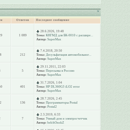
ем
Ответов
Последнее сообщение
28.6.2026, 19:48
29
1 089
Тема:
КНГМД для БК-0010 с расшире...
Автор:
SuperMax
7.4.2018, 20:50
8
212
Тема:
Десульфатация автомобильног...
Автор:
SuperMax
29.11.2011, 22:03
4
5
Тема:
Пересылка в Россию
Автор:
SuperMax
31.7.2026, 1:04
50
401
Тема:
HP DL360G3 iLO2 error
Автор:
SuperMax
28.7.2026, 2:45
2
136
Тема:
Программаторы Postal
Автор:
Postal2
2.3.2019, 6:33
2
7
Тема:
Умный дом и электросчетчик
Автор:
belchOnokZ