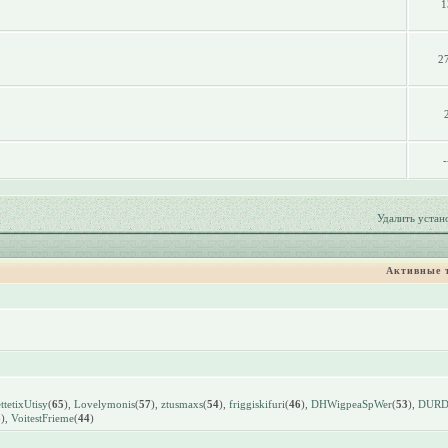
1
2
-
Удалить устан
Активные 
tetixUtisy
(
65
),
Lovelymonis
(
57
),
ztusmaxs
(
54
),
friggiskifuri
(
46
),
DHWigpeaSpWer
(
53
),
DUR
3
),
VoitestFrieme
(
44
)