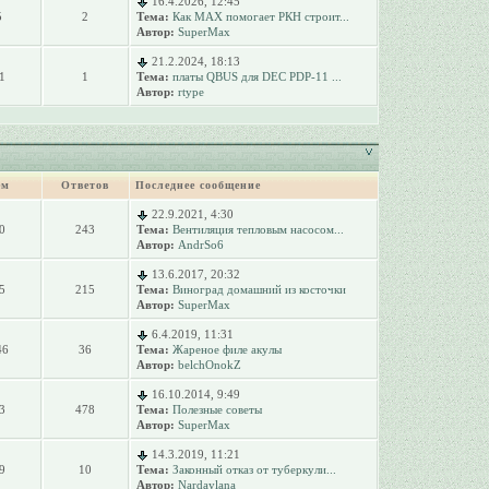
16.4.2026, 12:45
5
2
Тема:
Как MAX помогает РКН строит...
Автор:
SuperMax
21.2.2024, 18:13
1
1
Тема:
платы QBUS для DEC PDP-11 ...
Автор:
rtype
ем
Ответов
Последнее сообщение
22.9.2021, 4:30
0
243
Тема:
Вентиляция тепловым насосом...
Автор:
AndrSo6
13.6.2017, 20:32
5
215
Тема:
Виноград домашний из косточки
Автор:
SuperMax
6.4.2019, 11:31
46
36
Тема:
Жареное филе акулы
Автор:
belchOnokZ
16.10.2014, 9:49
3
478
Тема:
Полезные советы
Автор:
SuperMax
14.3.2019, 11:21
9
10
Тема:
Законный отказ от туберкули...
Автор:
Nardaylana