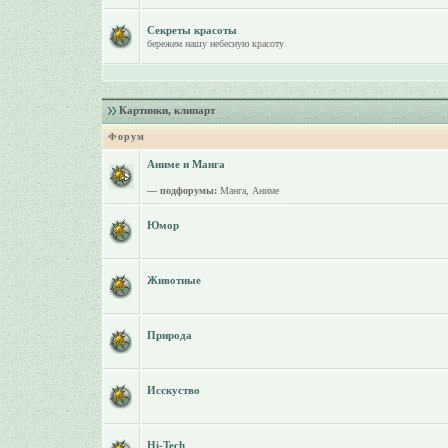
Секреты красоты
бережем нашу небесную красоту
Картинки, клипарт
Форум
Аниме и Манга
— подфорумы:
Манга
,
Аниме
Юмор
Животные
Природа
Исскуство
Hi-Tech