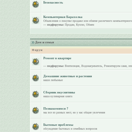
Безопасность
Компьютерная Барахолка
Объявления о покупке продаже или обмене различного компьютерного
— подфорумы:
Продам
,
Куплю
,
Обмен
Дом и семья
Форум
Ремонт в квартире
— подфорумы:
Вентиляция
,
Водонагреватель
,
Ремонтируем сами
,
re
Домашние животные и растения
наши любымые
Сборник вкуснятины
наша кулинарная книга
Познакомимся ?
мы все из разных мест, но у нас общие увлечения
Бытовые проблемы
обсуждение бытовых и семейных вопросов