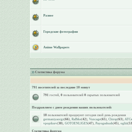
Разное
Городские фотографии
Anime Wallpapers
Статистика форума
791 посетителей за последние 10 минут
791
гостей,
0
пользователей
0
скрытых пользователей
Поздравляем с днем рождения наших пользователей:
18
пользователей празднуют сегодня свой день рождения
germaniyaorgz
(
66
),
RaBike
(
42
),
Vuncage
(
65
),
Chirsp
(
63
),
ATCet
vpopiksrv
(
38
),
GOTOENLIGES
(
47
),
Payogsshush
(
45
),
ogliii
(
5
Статистика форума