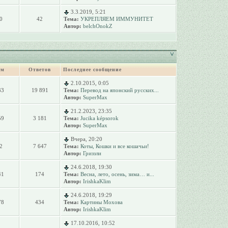
3.3.2019, 5:21
0
42
Тема:
УКРЕПЛЯЕМ ИММУНИТЕТ
Автор:
belchOnokZ
ем
Ответов
Последнее сообщение
2.10.2015, 0:05
33
19 891
Тема:
Перевод на японский русских...
Автор:
SuperMax
21.2.2023, 23:35
59
3 181
Тема:
Jucika képsorok
Автор:
SuperMax
Вчера, 20:20
2
7 647
Тема:
Коты, Кошки и все кошачьи!
Автор:
Гриззли
24.6.2018, 19:30
41
174
Тема:
Весна, лето, осень, зима… и...
Автор:
IrishkaKlim
24.6.2018, 19:29
78
434
Тема:
Картины Мохова
Автор:
IrishkaKlim
17.10.2016, 10:52