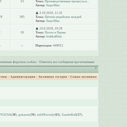
3
13
Тема:
Производственные процессы в...
Автор:
SuperMax
3.10.2019, 11:32
78
395
Тема:
Цитаты индейских вождей
Автор:
SuperMax
24.6.2018, 19:28
2
19
Тема:
Потоп в Перми
Автор:
IrishkaKlim
-
--
Переходов:
449012
овленные форумом cookies
·
Отметить все сообщения прочитанными
темы
·
Администрация
·
Активные сегодня
·
Самые активные
DYGUSA
(
38
),
gokaone
(
39
),
infiffEnvinly
(
63
),
GautletKall
(
57
),