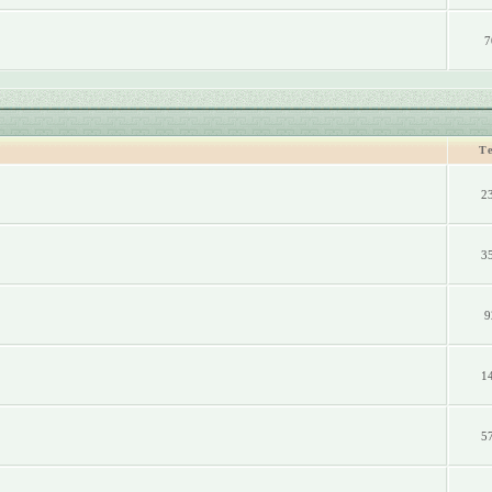
7
Т
2
3
9
1
5