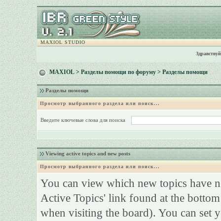
MAXIOL STUDIO
Здравствуй
MAXIOL
>
Разделы помощи по форуму
> Разделы помощи
Разделы помощи
Просмотр выбранного раздела или поиск...
Введите ключевые слова для поиска
Viewing active topics and new posts
Просмотр выбранного раздела или поиск...
You can view which new topics have ne
Active Topics' link found at the bottom
when visiting the board). You can set y